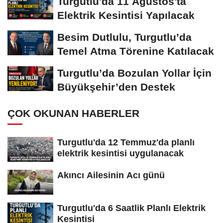
Turgutlu'da 11 Ağustos'ta
Elektrik Kesintisi Yapılacak
Besim Dutlulu, Turgutlu’da
Temel Atma Törenine Katılacak
Turgutlu’da Bozulan Yollar İçin
Büyükşehir’den Destek
ÇOK OKUNAN HABERLER
Turgutlu'da 12 Temmuz'da planlı
elektrik kesintisi uygulanacak
Akıncı Ailesinin Acı günü
Turgutlu'da 6 Saatlik Planlı Elektrik
Kesintisi