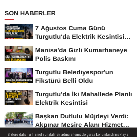
SON HABERLER
7 Ağustos Cuma Günü
Turgutlu'da Elektrik Kesintisi
Yapılacak
Manisa'da Gizli Kumarhaneye
Polis Baskını
Turgutlu Belediyespor'un
Fikstürü Belli Oldu
Turgutlu'da İki Mahallede Planlı
Elektrik Kesintisi
Başkan Dutlulu Müjdeyi Verdi:
Akpınar Mesire Alanı Hizmete
Açılıyor
Sizlere daha iyi hizmet sunabilmek adına sitemizde çerez konumlandırmaktayız.