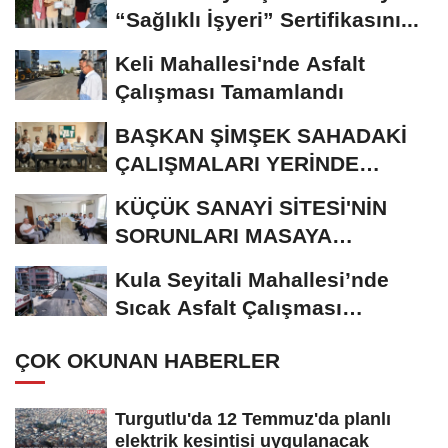
“Sağlıklı İşyeri” Sertifikasını...
Keli Mahallesi'nde Asfalt
Çalışması Tamamlandı
BAŞKAN ŞİMŞEK SAHADAKİ
ÇALIŞMALARI YERİNDE
İNCELEDİ
KÜÇÜK SANAYİ SİTESİ'NİN
SORUNLARI MASAYA
YATIRILDI
Kula Seyitali Mahallesi’nde
Sıcak Asfalt Çalışması
Tamamlandı
ÇOK OKUNAN HABERLER
Turgutlu'da 12 Temmuz'da planlı
elektrik kesintisi uygulanacak