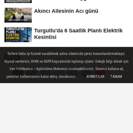
Akıncı Ailesinin Acı günü
Turgutlu'da 6 Saatlik Planlı Elektrik
Kesintisi
Sizlere daha iyi hizmet sunabilmek adına sitemizde çerez konumlandırmaktayız.
GENEL
Kişisel verileriniz, KVKK ve GDPR kapsamında toplanıp işlenir. Detaylı bilgi almak için
Yayınlanma: 31 Ekim 2024 - 18:29
Veri Politikamızı / Aydınlatma Metnimizi inceleyebilirsiniz. Sitemizi kullanarak,
çerezleri kullanmamızı kabul etmiş olacaksınız.
AYRINTILAR
TAMAM
Yorumlar
Yorumlar
TEKERLEKLİ SANDALYE EKİBİ
DANS GÖSTERİSİYLE MEST ETTİ
Yunusemre Belediyesi Tekerlekli Sandalye
Dans Projesi ekibi Dansla Farkındalık
etkinliğine imza attı. Bedensel Engelli
bireylerden oluşan ekip gösterisiyle