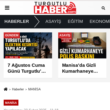
HABERLER
ASAYİŞ
EĞİTİM
EKONOM
ASAYİŞ
SPOR
Manisa'da Gizli
Turgutlu
Kumarhaneye
Belediyespor'un
Polis Baskını
Fikstürü Belli
Oldu
Haberler
MANİSA
MANİSA
Yayınlanma: 23 Şubat 2025 - 11:18