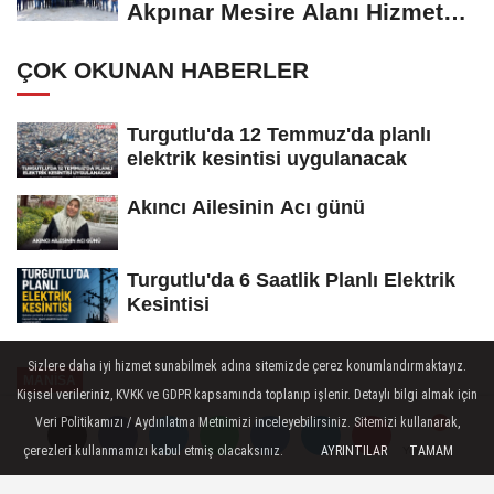
Akpınar Mesire Alanı Hizmete
Açılıyor
ÇOK OKUNAN HABERLER
Turgutlu'da 12 Temmuz'da planlı
elektrik kesintisi uygulanacak
Akıncı Ailesinin Acı günü
Turgutlu'da 6 Saatlik Planlı Elektrik
Kesintisi
Sizlere daha iyi hizmet sunabilmek adına sitemizde çerez konumlandırmaktayız.
MANİSA
Kişisel verileriniz, KVKK ve GDPR kapsamında toplanıp işlenir. Detaylı bilgi almak için
Yayınlanma: 23 Şubat 2025 - 10:17
Veri Politikamızı / Aydınlatma Metnimizi inceleyebilirsiniz. Sitemizi kullanarak,
çerezleri kullanmamızı kabul etmiş olacaksınız.
AYRINTILAR
TAMAM
Yorumlar
Yorumlar
Kore Gazisi Duran Özkan Dualarla