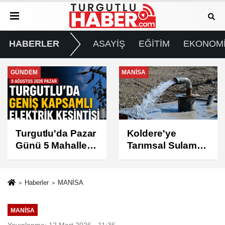
HABERLER
ASAYİŞ
EĞİTİM
EKONOM
MANİSA
GÜNDEM
Koldere'ye
Manisa'da 1.200
Tarımsal Sulama
Kınalı Keklik
Desteği
Doğaya Salındı
Haberler
MANİSA
MANİSA
Yayınlanma: 12 Mart 2026 - 11:36