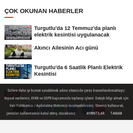
ÇOK OKUNAN HABERLER
Turgutlu'da 12 Temmuz'da planlı
elektrik kesintisi uygulanacak
Akıncı Ailesinin Acı günü
Turgutlu'da 6 Saatlik Planlı Elektrik
Kesintisi
Sizlere daha iyi hizmet sunabilmek adına sitemizde çerez konumlandırmaktayız.
GENEL
Kişisel verileriniz, KVKK ve GDPR kapsamında toplanıp işlenir. Detaylı bilgi almak için
Yayınlanma: 28 Şubat 2026 - 15:59
Veri Politikamızı / Aydınlatma Metnimizi inceleyebilirsiniz. Sitemizi kullanarak,
çerezleri kullanmamızı kabul etmiş olacaksınız.
AYRINTILAR
TAMAM
Yorumlar
Yorumlar
Manisa Büyükşehir Belediye
Başkanı Besim Dutlulu, dere