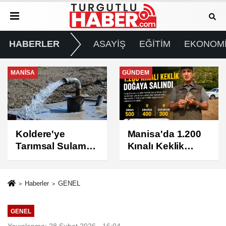
HABERLER
ASAYİŞ
EĞİTİM
EKONOM
GÜNDEM
GÜNDEM
Manisa'da 1.200
Turgutlu'da 8
Kınalı Keklik
Ağustos
Doğaya Salındı
Cumartesi Günü
Elektrik Kesintisi
Yapılacak
Haberler
GENEL
GENEL
Yayınlanma: 28 Şubat 2026 - 16:04