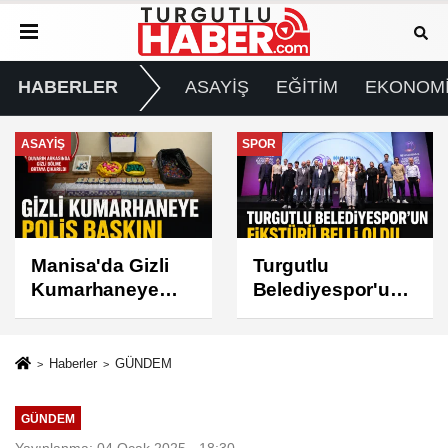
HABERLER
ASAYİŞ
EĞİTİM
EKONOM
SPOR
GÜNDEM
Turgutlu
Turgutlu'da İki
Belediyespor'un
Mahallede Planlı
Fikstürü Belli
Elektrik Kesintisi
Oldu
Haberler
GÜNDEM
GÜNDEM
Yayınlanma: 04 Ocak 2025 - 18:30