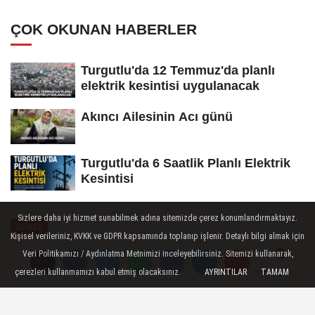
ÇOK OKUNAN HABERLER
Turgutlu'da 12 Temmuz'da planlı
elektrik kesintisi uygulanacak
Akıncı Ailesinin Acı günü
Turgutlu'da 6 Saatlik Planlı Elektrik
Kesintisi
Sizlere daha iyi hizmet sunabilmek adına sitemizde çerez konumlandırmaktayız.
GENEL
Kişisel verileriniz, KVKK ve GDPR kapsamında toplanıp işlenir. Detaylı bilgi almak için
Yayınlanma: 02 Nisan 2025 - 15:21
Veri Politikamızı / Aydınlatma Metnimizi inceleyebilirsiniz. Sitemizi kullanarak,
çerezleri kullanmamızı kabul etmiş olacaksınız.
AYRINTILAR
TAMAM
Yorumlar
Yorumlar
Manisa Büyükşehir
Belediyesi'nden İşitme Engellilere