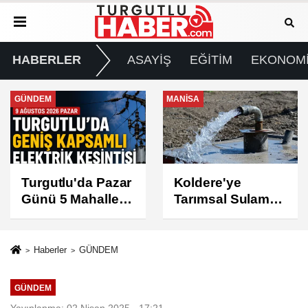
HABERLER
ASAYİŞ
EĞİTİM
EKONOM
MANİSA
GÜNDEM
Koldere'ye
Manisa'da 1.200
Tarımsal Sulama
Kınalı Keklik
Desteği
Doğaya Salındı
Haberler
GÜNDEM
GÜNDEM
Yayınlanma: 02 Nisan 2025 - 17:21