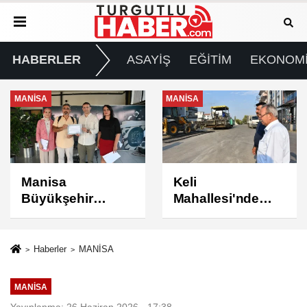
HABERLER
ASAYİŞ
EĞİTİM
EKONOM
MANİSA
MANİSA
Keli
BAŞKAN ŞİMŞEK
Mahallesi'nde
SAHADAKİ
Asfalt Çalışması
ÇALIŞMALARI
Tamamlandı
YERİNDE
İNCELEDİ
Haberler
MANİSA
MANİSA
Yayınlanma: 26 Haziran 2026 - 17:38