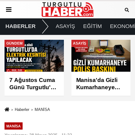
HABERLER
ASAYİŞ
EĞİTİM
EKONOM
ASAYİŞ
SPOR
Manisa'da Gizli
Turgutlu
Kumarhaneye
Belediyespor'un
Polis Baskını
Fikstürü Belli
Oldu
Haberler
MANİSA
MANİSA
Yayınlanma: 28 Mayıs 2025 - 11:22