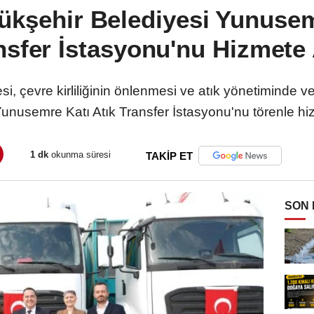
kşehir Belediyesi Yunusem
nsfer İstasyonu'nu Hizmete 
 çevre kirliliğinin önlenmesi ve atık yönetiminde veri
Yunusemre Katı Atık Transfer İstasyonu'nu törenle h
1 dk
okunma süresi
TAKİP ET
SON