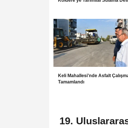
Koldere'ye Tarımsal Sulama Des
Keli Mahallesi'nde Asfalt Çalışm
Tamamlandı
19. Uluslarara