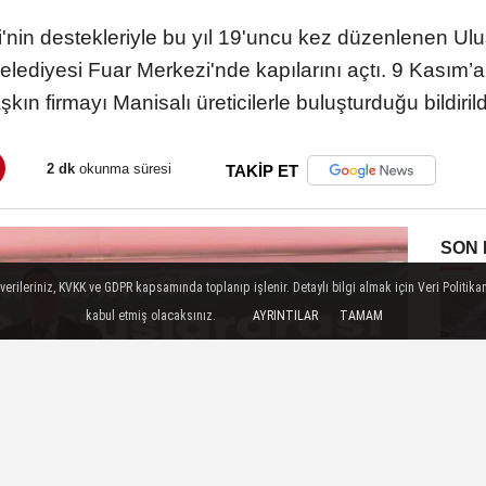
nin destekleriyle bu yıl 19'uncu kez düzenlenen Ulu
lediyesi Fuar Merkezi'nde kapılarını açtı. 9 Kasım’a
şkın firmayı Manisalı üreticilerle buluşturduğu bildirild
2 dk
okunma süresi
TAKİP ET
SON
ileriniz, KVKK ve GDPR kapsamında toplanıp işlenir. Detaylı bilgi almak için Veri Politikam
kabul etmiş olacaksınız.
AYRINTILAR
TAMAM