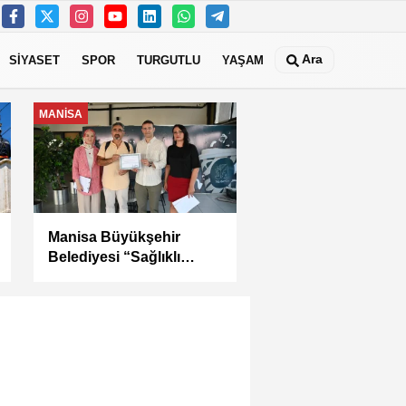
Ara
SİYASET
SPOR
TURGUTLU
YAŞAM
MANİSA
Kula Seyitali
Mahallesi’nde Sıcak
Asfalt Çalışması
Tamamlandı