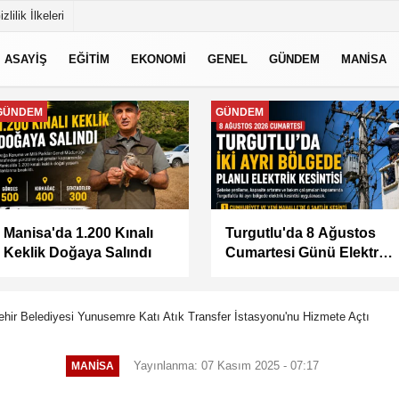
izlilik İlkeleri
ASAYİŞ
EĞİTİM
EKONOMİ
GENEL
GÜNDEM
MANİSA
MANİSA
MANİSA
BAŞKAN ŞİMŞEK
KÜÇÜK SANAYİ
SAHADAKİ
SİTESİ'NİN SORUNLARI
ÇALIŞMALARI YERİNDE
MASAYA YATIRILDI
İNCELEDİ
ir Belediyesi Yunusemre Katı Atık Transfer İstasyonu'nu Hizmete Açtı
Yayınlanma: 07 Kasım 2025 - 07:17
MANİSA