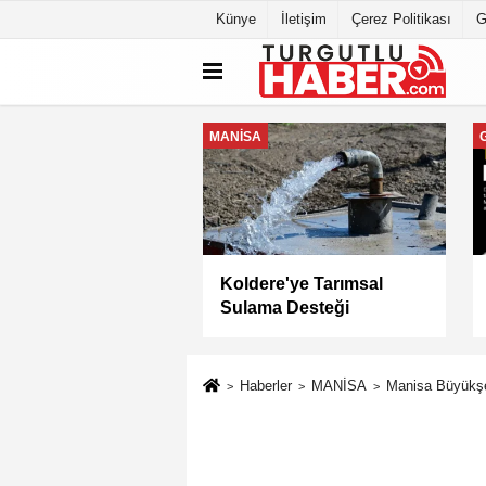
Künye
İletişim
Çerez Politikası
G
MANİSA
a Büyükşehir
Keli Mahallesi'nde Asfalt
yesi “Sağlıklı
Çalışması Tamamlandı
” Sertifikasını Aldı
Haberler
MANİSA
Manisa Büyükşeh