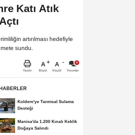
re Katı Atık
Açtı
mliliğin artırılması hedefiyle
izmete sundu.
A
A
Büyüt
Küçült
Yazdır
Yorumlar
 HABERLER
Koldere'ye Tarımsal Sulama
Desteği
Manisa'da 1.200 Kınalı Keklik
Doğaya Salındı