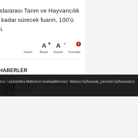
slararası Tarım ve Hayvancılık
 kadar sürecek fuarın, 100’ü
i.
A
A
Büyüt
Küçült
Yazdır
Yorumlar
 HABERLER
ızı / Aydınlatma Metnimizi inceleyebilirsiniz. Sitemizi kullanarak, çerezleri kullanmamızı
Koldere'ye Tarımsal Sulama
Desteği
Manisa'da 1.200 Kınalı Keklik
Doğaya Salındı
Turgutlu'da 8 Ağustos
Cumartesi Günü Elektrik
Kesintisi Yapılacak