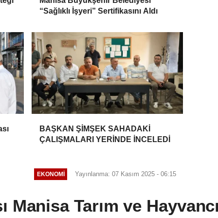
teği
Manisa Büyükşehir Belediyesi
“Sağlıklı İşyeri” Sertifikasını Aldı
ası
BAŞKAN ŞİMŞEK SAHADAKİ
ÇALIŞMALARI YERİNDE İNCELEDİ
Yayınlanma: 07 Kasım 2025 - 06:15
EKONOMİ
sı Manisa Tarım ve Hayvancıl