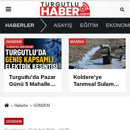
HABERLER
ASAYİŞ
EĞİTİM
EKONOM
MANİSA
GÜNDEM
Koldere'ye
Manisa'da 1.200
Tarımsal Sulama
Kınalı Keklik
Desteği
Doğaya Salındı
Haberler
GÜNDEM
GÜNDEM
Yayınlanma: 22 Şubat 2026 - 19:35