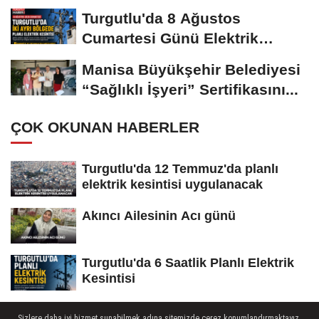
Turgutlu'da 8 Ağustos
Cumartesi Günü Elektrik
Kesintisi Yapılacak
Manisa Büyükşehir Belediyesi
“Sağlıklı İşyeri” Sertifikasını...
ÇOK OKUNAN HABERLER
Turgutlu'da 12 Temmuz'da planlı
elektrik kesintisi uygulanacak
Akıncı Ailesinin Acı günü
Turgutlu'da 6 Saatlik Planlı Elektrik
Kesintisi
Sizlere daha iyi hizmet sunabilmek adına sitemizde çerez konumlandırmaktayız.