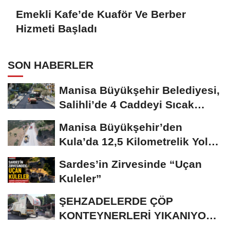
Emekli Kafe’de Kuaför Ve Berber
Hizmeti Başladı
SON HABERLER
Manisa Büyükşehir Belediyesi,
Salihli’de 4 Caddeyi Sıcak
Asfaltla...
Manisa Büyükşehir’den
Kula’da 12,5 Kilometrelik Yol
Hamlesi
Sardes’in Zirvesinde “Uçan
Kuleler”
ŞEHZADELERDE ÇÖP
KONTEYNERLERİ YIKANIYOR
VE DEZENFEKTE EDİLİYOR