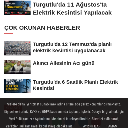
Turgutlu'da 11 Ağustos'ta
Elektrik Kesintisi Yapılacak
ÇOK OKUNAN HABERLER
Turgutlu'da 12 Temmuz'da planlı
elektrik kesintisi uygulanacak
Akıncı Ailesinin Acı günü
Turgutlu'da 6 Saatlik Planlı Elektrik
Kesintisi
Sizlere daha iyi hizmet sunabilmek adına sitemizde çerez konumlandırmaktayız.
SİYASET
Kişisel verileriniz, KVKK ve GDPR kapsamında toplanıp işlenir. Detaylı bilgi almak için
Yayınlanma: 01 Haziran 2025 - 13:15
Veri Politikamızı / Aydınlatma Metnimizi inceleyebilirsiniz. Sitemizi kullanarak,
çerezleri kullanmamızı kabul etmiş olacaksınız.
AYRINTILAR
TAMAM
Yorumlar
Yorumlar