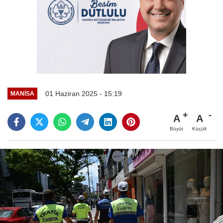
01 Haziran 2025 - 15:19
MANİSA
A
A
Büyüt
Küçült