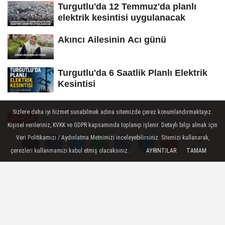
Turgutlu'da 12 Temmuz'da planlı
elektrik kesintisi uygulanacak
Akıncı Ailesinin Acı günü
Turgutlu'da 6 Saatlik Planlı Elektrik
Kesintisi
Sizlere daha iyi hizmet sunabilmek adına sitemizde çerez konumlandırmaktayız.
MANİSA
Kişisel verileriniz, KVKK ve GDPR kapsamında toplanıp işlenir. Detaylı bilgi almak için
Yayınlanma: 07 Ekim 2024 - 22:33
Veri Politikamızı / Aydınlatma Metnimizi inceleyebilirsiniz. Sitemizi kullanarak,
çerezleri kullanmamızı kabul etmiş olacaksınız.
AYRINTILAR
TAMAM
Yorumlar
Yorumlar
YUNUSEMRELİ ÇOCUKLAR
ROBOTİK KODLAMA
ÖĞRENİYOR
Yunusemreli çocuklar hem eğleniyor hem