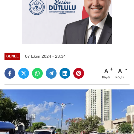
07 Ekim 2024 - 23:34
GENEL
A
A
Büyüt
Küçült