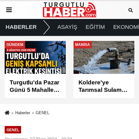
HABERLER
ASAYİŞ
EĞİTİM
EKONOM
MANİSA
GÜNDEM
Koldere'ye
Manisa'da 1.200
Tarımsal Sulama
Kınalı Keklik
Desteği
Doğaya Salındı
Haberler
GENEL
GENEL
Yayınlanma: 07 Ekim 2024 - 23:34