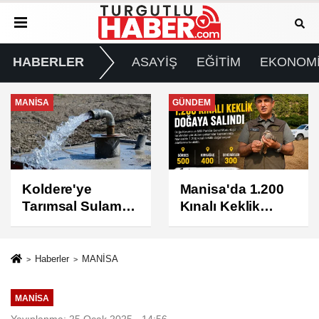
HABERLER
ASAYİŞ
EĞİTİM
EKONOM
GÜNDEM
GÜNDEM
Manisa'da 1.200
Turgutlu'da 8
Kınalı Keklik
Ağustos
Doğaya Salındı
Cumartesi Günü
Elektrik Kesintisi
Yapılacak
Haberler
MANİSA
MANİSA
Yayınlanma: 25 Ocak 2025 - 14:56