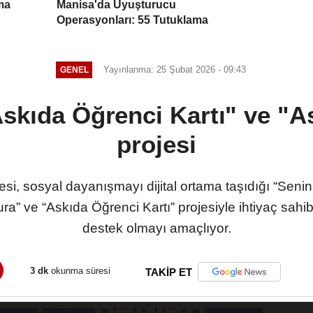
ma
Manisa'da Uyuşturucu
Operasyonları: 55 Tutuklama
Yayınlanma: 25 Şubat 2026 - 09:43
GENEL
skıda Öğrenci Kartı" ve "A
projesi
i, sosyal dayanışmayı dijital ortama taşıdığı “Seni
ra” ve “Askıda Öğrenci Kartı” projesiyle ihtiyaç sahib
destek olmayı amaçlıyor.
3 dk
okunma süresi
TAKİP ET