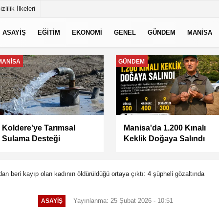
izlilik İlkeleri
ASAYİŞ
EĞİTİM
EKONOMİ
GENEL
GÜNDEM
MANİSA
MANİSA
MANİSA
Keli Mahallesi'nde Asfalt
BAŞKAN ŞİMŞEK
Çalışması Tamamlandı
SAHADAKİ
ÇALIŞMALARI YERİNDE
İNCELEDİ
an beri kayıp olan kadının öldürüldüğü ortaya çıktı: 4 şüpheli gözaltında
Yayınlanma: 25 Şubat 2026 - 10:51
ASAYİŞ