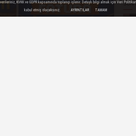
ileriniz, KVKK ve GDPR kapsamında toplanıp işlenir. Detaylı bilgi almak için Veri Politikam
SON
kabul etmiş olacaksınız.
AYRINTILAR
TAMAM
ÇOK
dayanışmayı dijital ortama taşıdığı “Senin İçin”
i “Askıda Fatura” ve “Askıda Öğrenci Kartı”