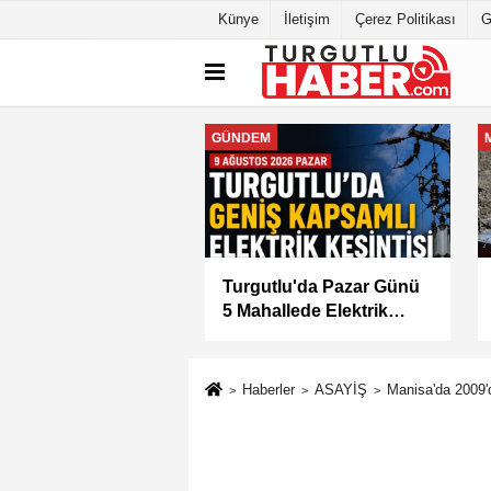
Künye
İletişim
Çerez Politikası
G
MANİSA
tlu'da 8 Ağustos
Manisa Büyükşehir
tesi Günü Elektrik
Belediyesi “Sağlıklı
isi Yapılacak
İşyeri” Sertifikasını Aldı
Haberler
ASAYİŞ
Manisa'da 2009'd