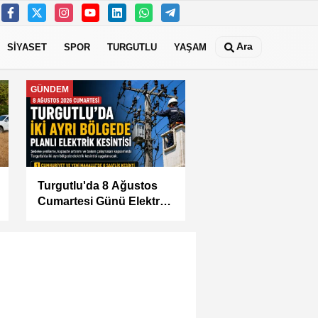
Ara
SİYASET
SPOR
TURGUTLU
YAŞAM
MANİSA
KÜÇÜK SANAYİ
SİTESİ'NİN SORUNLARI
MASAYA YATIRILDI