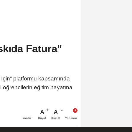
skıda Fatura"
n İçin” platformu kapsamında
i öğrencilerin eğitim hayatına
A
A
Büyüt
Küçült
Yazdır
Yorumlar