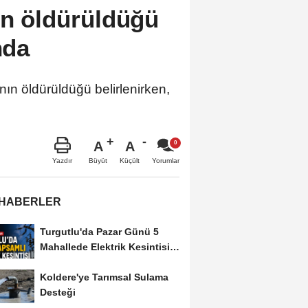
ın öldürüldüğü
nda
ın öldürüldüğü belirlenirken,
A
A
Büyüt
Küçült
Yazdır
Yorumlar
 HABERLER
Turgutlu'da Pazar Günü 5
Mahallede Elektrik Kesintisi
Yapılacak
Koldere'ye Tarımsal Sulama
Desteği