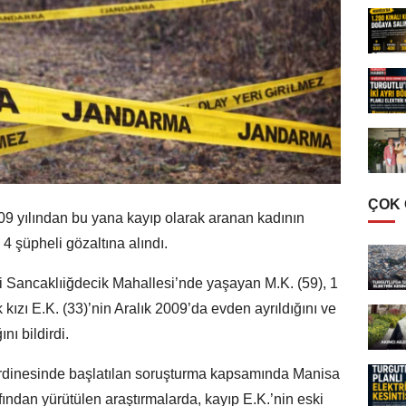
ÇOK
9 yılından bu yana kayıp olarak aranan kadının
i 4 şüpheli gözaltına alındı.
si Sancaklıiğdecik Mahallesi’nde yaşayan M.K. (59), 1
ızı E.K. (33)’nin Aralık 2009’da evden ayrıldığını ve
ı bildirdi.
rdinesinde başlatılan soruşturma kapsamında Manisa
fından yürütülen araştırmalarda, kayıp E.K.’nin eski