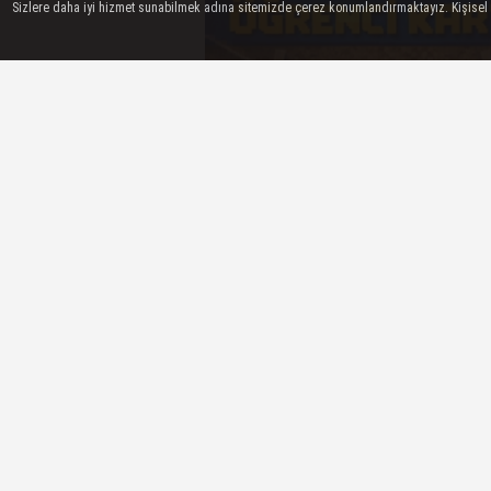
Sizlere daha iyi hizmet sunabilmek adına sitemizde çerez konumlandırmaktayız. Kişisel ver
Manisa Büyükşehir Belediyesi, sosyal 
platformu kapsamında hayata geçirdiğ