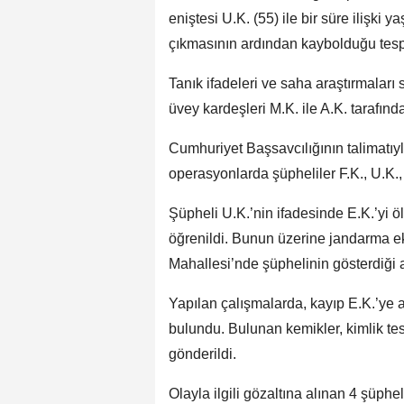
eniştesi U.K. (55) ile bir süre ilişki
çıkmasının ardından kaybolduğu tespi
Tanık ifadeleri ve saha araştırmaları 
üvey kardeşleri M.K. ile A.K. tarafın
Cumhuriyet Başsavcılığının talimatı
operasyonlarda şüpheliler F.K., U.K.,
Şüpheli U.K.’nin ifadesinde E.K.’yi ö
öğrenildi. Bunun üzerine jandarma ek
Mahallesi’nde şüphelinin gösterdiği a
Yapılan çalışmalarda, kayıp E.K.’ye a
bulundu. Bulunan kemikler, kimlik te
gönderildi.
Olayla ilgili gözaltına alınan 4 şüphe