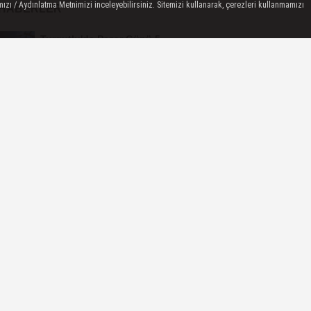
ızı / Aydınlatma Metnimizi inceleyebilirsiniz. Sitemizi kullanarak, çerezleri kullanmamızı
 HABERLER
Turgutlu'da Pazar Günü 5
Mahallede Elektrik Kesintisi
Yapılacak
Koldere'ye Tarımsal Sulama
Desteği
Manisa'da 1.200 Kınalı Keklik
Doğaya Salındı
Turgutlu'da 8 Ağustos
Cumartesi Günü Elektrik
Kesintisi Yapılacak
Manisa Büyükşehir
Belediyesi “Sağlıklı İşyeri”
Sertifikasını...
 OKUNAN HABERLER