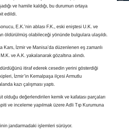
 yaşadığı ve hamile kaldığı, bu durumun ortaya
t edildi.
sonucu, E.K.’nin ablası F.K., eski eniştesi U.K. ve
dan öldürülmüş olabileceği yönünde bulgulara ulaşıldı.
yla Kars, İzmir ve Manisa’da düzenlenen eş zamanlı
 M.K. ve A.K. yakalanarak gözaltına alındı.
ldürdüğünü itiraf ederek cesedin yerini gösterdiği
ipleri, İzmir’in Kemalpaşa ilçesi Armutlu
landa kazı çalışması yaptı.
it olduğu değerlendirilen kemik ve kafatası parçaları
spiti ve inceleme yapılmak üzere Adli Tıp Kurumuna
linin jandarmadaki işlemleri sürüyor.