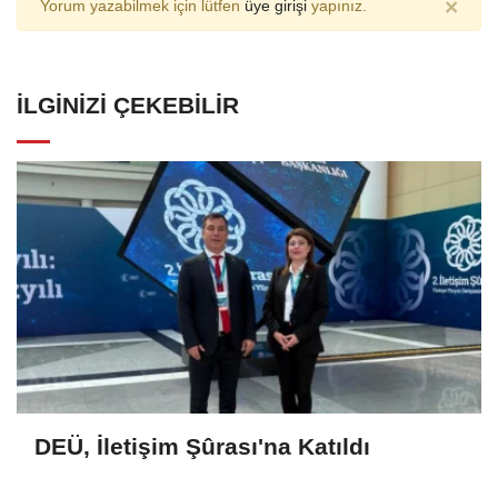
×
Yorum yazabilmek için lütfen
üye girişi
yapınız.
İLGINIZI ÇEKEBILIR
DEÜ, İletişim Şûrası'na Katıldı