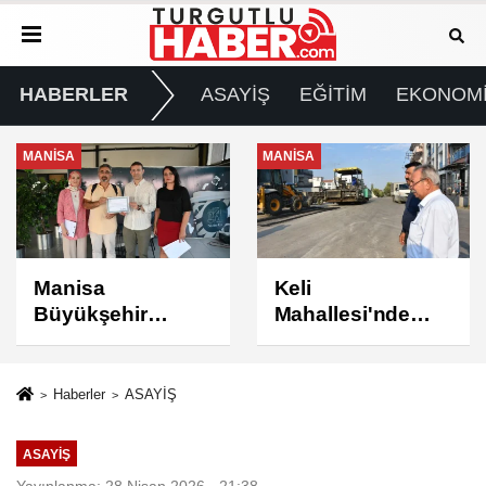
HABERLER
ASAYİŞ
EĞİTİM
EKONOM
MANİSA
MANİSA
Keli
BAŞKAN ŞİMŞEK
Mahallesi'nde
SAHADAKİ
Asfalt Çalışması
ÇALIŞMALARI
Tamamlandı
YERİNDE
İNCELEDİ
Haberler
ASAYİŞ
ASAYİŞ
Yayınlanma: 28 Nisan 2026 - 21:38