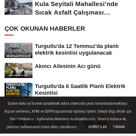
Kula Seyitali Mahallesi’nde
Sıcak Asfalt Çalışması
Tamamlandı
ÇOK OKUNAN HABERLER
Turgutlu'da 12 Temmuz'da planlı
elektrik kesintisi uygulanacak
Akıncı Ailesinin Acı günü
Turgutlu'da 6 Saatlik Planlı Elektrik
Kesintisi
Sizlere daha iyi hizmet sunabilmek adına sitemizde çerez konumlandırmaktayız.
Kişisel verileriniz, KVKK ve GDPR kapsamında toplanıp işlenir. Detaylı bilgi almak için
SPOR
Veri Politikamızı / Aydınlatma Metnimizi inceleyebilirsiniz. Sitemizi kullanarak,
Yayınlanma: 28 Nisan 2026 - 19:23
çerezleri kullanmamızı kabul etmiş olacaksınız.
AYRINTILAR
TAMAM
Yorumlar
Yorumlar
Yorumlar