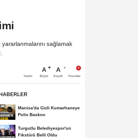
imi
kin yararlanmalarını sağlamak
.
A
A
Büyüt
Küçült
Yazdır
Yorumlar
 HABERLER
Manisa'da Gizli Kumarhaneye
Polis Baskını
Turgutlu Belediyespor'un
Fikstürü Belli Oldu