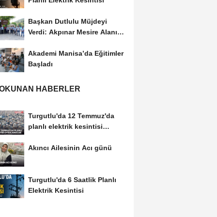
Planlı Elektrik Kesintisi
Başkan Dutlulu Müjdeyi
Verdi: Akpınar Mesire Alanı
Hizmete Açılıyor
Akademi Manisa’da Eğitimler
Başladı
 OKUNAN HABERLER
Turgutlu'da 12 Temmuz'da
planlı elektrik kesintisi
uygulanacak
Akıncı Ailesinin Acı günü
Turgutlu'da 6 Saatlik Planlı
Elektrik Kesintisi