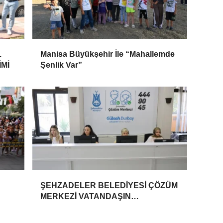
L
Manisa Büyükşehir İle “Mahallemde
Mİ
Şenlik Var”
ŞEHZADELER BELEDİYESİ ÇÖZÜM
MERKEZİ VATANDAŞIN
TALEPLERİNE HIZLA DÖNÜŞ
YAPIYOR