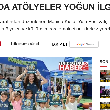
DA ATÖLYELER YOĞUN İL
 tarafından düzenlenen Manisa Kültür Yolu Festivali,
atölyeleri ve kültürel miras temalı etkinliklerle ziyaretç
1 dk
okunma süresi
TAKİP ET
SON