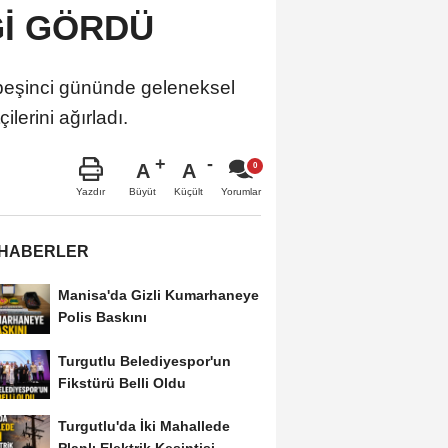
Gİ GÖRDÜ
 beşinci gününde geleneksel
ilerini ağırladı.
A
A
Büyüt
Küçült
Yazdır
Yorumlar
 HABERLER
Manisa'da Gizli Kumarhaneye
Polis Baskını
Turgutlu Belediyespor'un
Fikstürü Belli Oldu
Turgutlu'da İki Mahallede