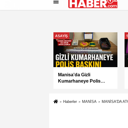
Künye
İletişim
Çerez Politikası
G
ASAYİŞ
Manisa'da Gizli
Kumarhaneye Polis
Baskını
Haberler
MANİSA
MANİSA'DA A