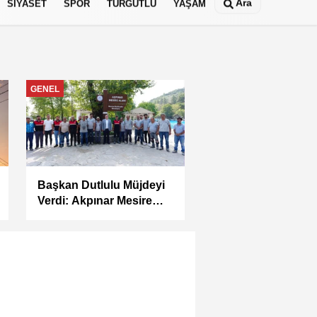
Ara
SİYASET
SPOR
TURGUTLU
YAŞAM
GENEL
GÜNDEM
Başkan Dutlulu Müjdeyi
Akademi Manisa’d
Verdi: Akpınar Mesire
Eğitimler Başladı
Alanı Hizmete Açılıyor