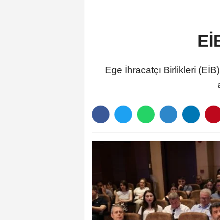
Eİ
Ege İhracatçı Birlikleri (Eİ