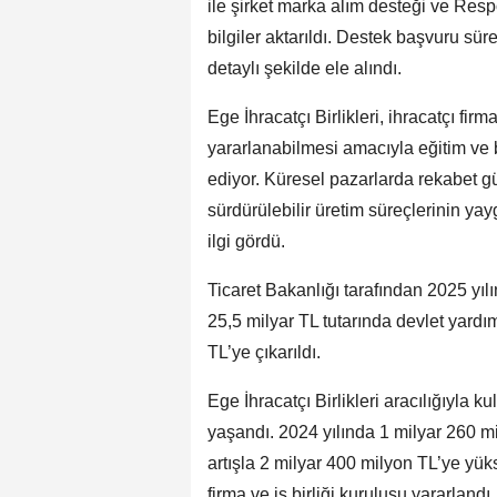
ile şirket marka alım desteği ve Res
bilgiler aktarıldı. Destek başvuru sür
detaylı şekilde ele alındı.
Ege İhracatçı Birlikleri, ihracatçı fir
yararlanabilmesi amacıyla eğitim ve 
ediyor. Küresel pazarlarda rekabet 
sürdürülebilir üretim süreçlerinin ya
ilgi gördü.
Ticaret Bakanlığı tarafından 2025 yılı
25,5 milyar TL tutarında devlet yardım
TL’ye çıkarıldı.
Ege İhracatçı Birlikleri aracılığıyla k
yaşandı. 2024 yılında 1 milyar 260 mi
artışla 2 milyar 400 milyon TL’ye yü
firma ve iş birliği kuruluşu yararlandı.