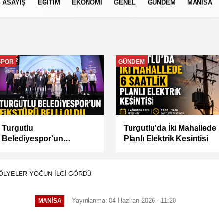
ASAYİŞ
EĞİTİM
EKONOMİ
GENEL
GÜNDEM
MANİSA
izlilik İlkeleri
SPOR
GÜNDEM
Turgutlu
Turgutlu'da İki Mahallede
Belediyespor'un
Planlı Elektrik Kesintisi
Fikstürü Belli Oldu
TÖLYELER YOĞUN İLGİ GÖRDÜ
Yayınlanma: 04 Haziran 2026 - 11:20
MANİSA