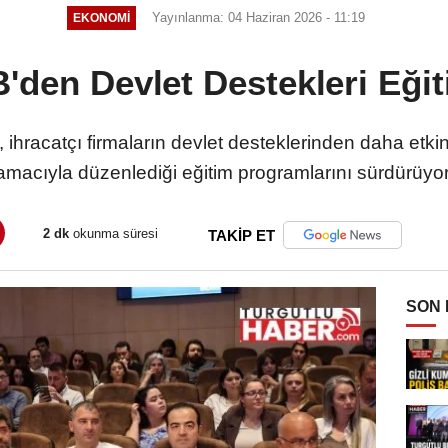
Yayınlanma: 04 Haziran 2026 - 11:19
EKONOMİ
B'den Devlet Destekleri Eğit
B), ihracatçı firmaların devlet desteklerinden daha et
amacıyla düzenlediği eğitim programlarını sürdürüyor
2 dk
okunma süresi
TAKİP ET
SON