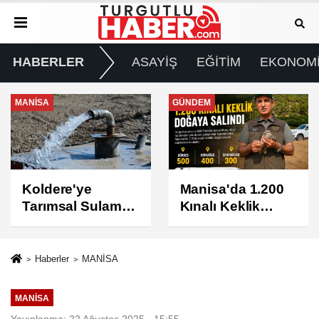
HABERLER
ASAYİŞ
EĞİTİM
EKONOM
GÜNDEM
GÜNDEM
Manisa'da 1.200
Turgutlu'da 8
Kınalı Keklik
Ağustos
Doğaya Salındı
Cumartesi Günü
Elektrik Kesintisi
Yapılacak
Haberler
MANİSA
MANİSA
Yayınlanma: 22 Ağustos 2025 - 15:55