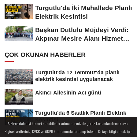
Turgutlu'da İki Mahallede Planlı
Elektrik Kesintisi
Başkan Dutlulu Müjdeyi Verdi:
Akpınar Mesire Alanı Hizmete
Açılıyor
ÇOK OKUNAN HABERLER
Turgutlu'da 12 Temmuz'da planlı
elektrik kesintisi uygulanacak
Akıncı Ailesinin Acı günü
Turgutlu'da 6 Saatlik Planlı Elektrik
Kesintisi
Sizlere daha iyi hizmet sunabilmek adına sitemizde çerez konumlandırmaktayız.
Kişisel verileriniz, KVKK ve GDPR kapsamında toplanıp işlenir. Detaylı bilgi almak için