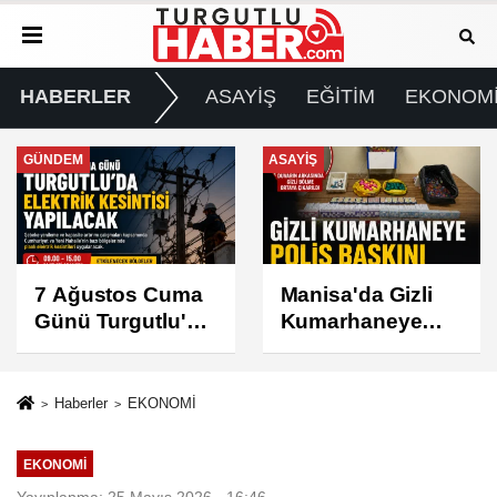
HABERLER
ASAYİŞ
EĞİTİM
EKONOM
ASAYİŞ
SPOR
Manisa'da Gizli
Turgutlu
Kumarhaneye
Belediyespor'un
Polis Baskını
Fikstürü Belli
Oldu
Haberler
EKONOMİ
EKONOMİ
Yayınlanma: 25 Mayıs 2026 - 16:46