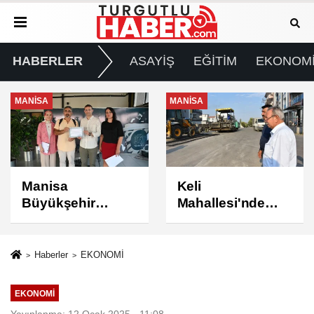
HABERLER
ASAYİŞ
EĞİTİM
EKONOM
MANİSA
MANİSA
Keli
BAŞKAN ŞİMŞEK
Mahallesi'nde
SAHADAKİ
Asfalt Çalışması
ÇALIŞMALARI
Tamamlandı
YERİNDE
İNCELEDİ
Haberler
EKONOMİ
EKONOMİ
Yayınlanma: 12 Ocak 2025 - 11:08