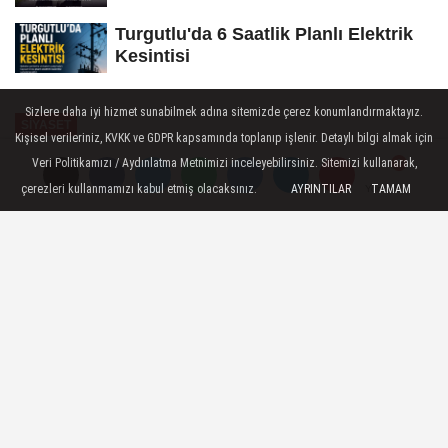
Turgutlu'da 6 Saatlik Planlı Elektrik
Kesintisi
Sizlere daha iyi hizmet sunabilmek adına sitemizde çerez konumlandırmaktayız.
SİYASET
Kişisel verileriniz, KVKK ve GDPR kapsamında toplanıp işlenir. Detaylı bilgi almak için
Yayınlanma: 12 Ocak 2025 - 10:54
Veri Politikamızı / Aydınlatma Metnimizi inceleyebilirsiniz. Sitemizi kullanarak,
çerezleri kullanmamızı kabul etmiş olacaksınız.
AYRINTILAR
TAMAM
Yorumlar
Yorumlar
CHP Genel Başkanı Özgür Özel,
Manisa'da Gazeteciler Buluştu
Cumhuriyet Halk Partisi Genel Başkanı
Özgür Özel, Manisa Büyükşehir Belediyesi
tarafından 10 Ocak Çalışan Gazeteciler
Günü kapsamında düzenlenen Çalışan
Gazeteciler ile Buluşma programına
katılarak Manisalı gazetecilerin sorularını