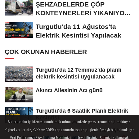
ŞEHZADELERDE ÇÖP
KONTEYNERLERİ YIKANIYOR
VE DEZENFEKTE EDİLİYOR
Turgutlu'da 11 Ağustos'ta
Elektrik Kesintisi Yapılacak
ÇOK OKUNAN HABERLER
Turgutlu'da 12 Temmuz'da planlı
elektrik kesintisi uygulanacak
Akıncı Ailesinin Acı günü
Turgutlu'da 6 Saatlik Planlı Elektrik
Kesintisi
Sizlere daha iyi hizmet sunabilmek adına sitemizde çerez konumlandırmaktayız.
Kişisel verileriniz, KVKK ve GDPR kapsamında toplanıp işlenir. Detaylı bilgi almak için
Veri Politikamızı / Aydınlatma Metnimizi inceleyebilirsiniz. Sitemizi kullanarak,