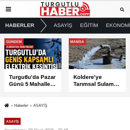
HABERLER
ASAYİŞ
EĞİTİM
EKONOM
MANİSA
GÜNDEM
Koldere'ye
Manisa'da 1.200
Tarımsal Sulama
Kınalı Keklik
Desteği
Doğaya Salındı
Haberler
ASAYİŞ
ASAYİŞ
Yayınlanma: 29 Ocak 2026 - 20:48