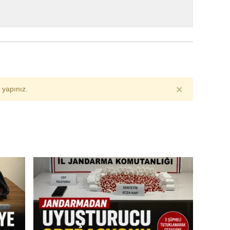
×
yapınız.