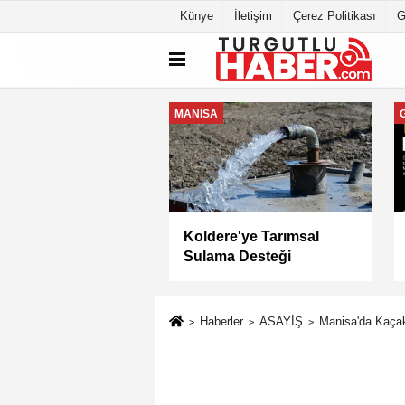
Künye
İletişim
Çerez Politikası
G
MANİSA
a Büyükşehir
Keli Mahallesi'nde Asfalt
yesi “Sağlıklı
Çalışması Tamamlandı
” Sertifikasını Aldı
Haberler
ASAYİŞ
Manisa'da Kaçak