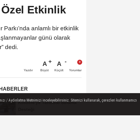
Özel Etkinlik
arkı’nda anlamlı bir etkinlik
yaşlanmayanlar günü olarak
r” dedi.
A
A
Büyüt
Küçült
Yazdır
Yorumlar
 HABERLER
ızı / Aydınlatma Metnimizi inceleyebilirsiniz. Sitemizi kullanarak, çerezleri kullanmamızı
Koldere'ye Tarımsal Sulama
Desteği
Manisa'da 1.200 Kınalı Keklik
Doğaya Salındı