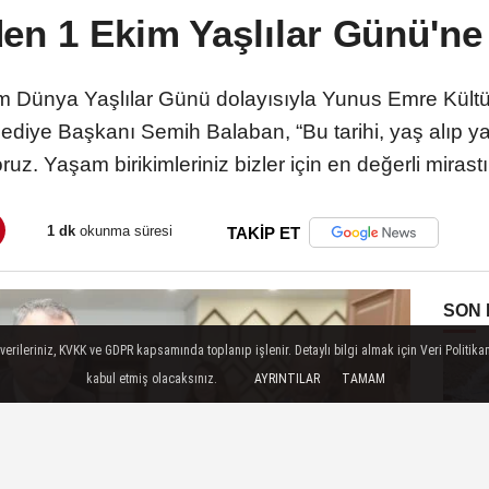
n 1 Ekim Yaşlılar Günü'ne 
 Dünya Yaşlılar Günü dolayısıyla Yunus Emre Kültür P
diye Başkanı Semih Balaban, “Bu tarihi, yaş alıp 
uz. Yaşam birikimleriniz bizler için en değerli mirastı
1 dk
okunma süresi
TAKİP ET
SON
ileriniz, KVKK ve GDPR kapsamında toplanıp işlenir. Detaylı bilgi almak için Veri Politikam
kabul etmiş olacaksınız.
AYRINTILAR
TAMAM