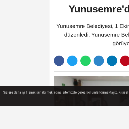
Yunusemre'de
Yunusemre Belediyesi, 1 Ekim
düzenledi. Yunusemre Bele
görüyor
Sizlere daha iyi hizmet sunabilmek adına sitemizde çerez konumlandırmaktayız. Kişisel ver