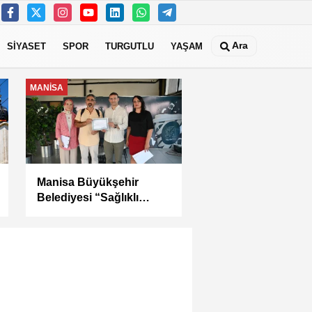
Ara
SİYASET
SPOR
TURGUTLU
YAŞAM
MANİSA
Kula Seyitali
Mahallesi’nde Sıcak
Asfalt Çalışması
Tamamlandı