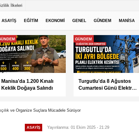
izlilik İlkeleri
ASAYİŞ
EĞİTİM
EKONOMİ
GENEL
GÜNDEM
MANİSA
MANİSA
MANİSA
BAŞKAN ŞİMŞEK
KÜÇÜK SANAYİ
SAHADAKİ
SİTESİ'NİN SORUNLARI
ÇALIŞMALARI YERİNDE
MASAYA YATIRILDI
İNCELEDİ
çılık ve Organize Suçlara Mücadele Sürüyor
Yayınlanma: 01 Ekim 2025 - 21:29
ASAYİŞ