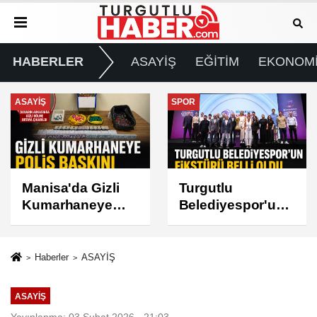
HABERLER
ASAYİŞ
EĞİTİM
EKONOM
SPOR
GÜNDEM
Turgutlu
Turgutlu'da İki
Belediyespor'un
Mahallede Planlı
Fikstürü Belli
Elektrik Kesintisi
Oldu
Haberler
ASAYİŞ
ASAYİŞ
Yayınlanma: 03 Şubat 2026 - 21:03