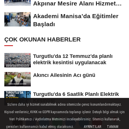
Akpınar Mesire Alanı Hizmete
Açılıyor
Akademi Manisa’da Eğitimler
Başladı
ÇOK OKUNAN HABERLER
Turgutlu'da 12 Temmuz'da planlı
elektrik kesintisi uygulanacak
Akıncı Ailesinin Acı günü
Turgutlu'da 6 Saatlik Planlı Elektrik
Kesintisi
Sizlere daha iyi hizmet sunabilmek adına sitemizde çerez konumlandırmaktayız.
Kişisel verileriniz, KVKK ve GDPR kapsamında toplanıp işlenir. Detaylı bilgi almak için
Veri Politikamızı / Aydınlatma Metnimizi inceleyebilirsiniz. Sitemizi kullanarak,
MANİSA
çerezleri kullanmamızı kabul etmiş olacaksınız.
AYRINTILAR
TAMAM
Yorumlar
Yorumlar
Yorumlar
Yayınlanma: 03 Şubat 2026 - 10:58