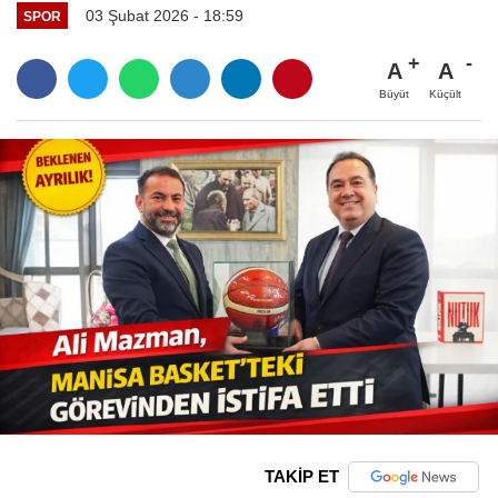
03 Şubat 2026 - 18:59
SPOR
A
A
Büyüt
Küçült
TAKİP ET