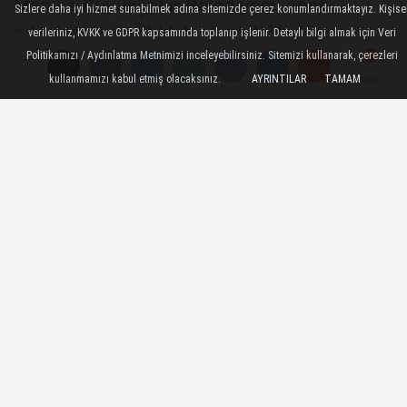
Manisa Büyükşehir Belediyesi, anne
Sizlere daha iyi hizmet sunabilmek adına sitemizde çerez konumlandırmaktayız. Kişise
adaylarının sağlıklı bir hamilelik dönemi
verileriniz, KVKK ve GDPR kapsamında toplanıp işlenir. Detaylı bilgi almak için Veri
Politikamızı / Aydınlatma Metnimizi inceleyebilirsiniz. Sitemizi kullanarak, çerezleri
geçirmeleri için ücretsiz “Hamile Yogası ve
kullanmamızı kabul etmiş olacaksınız.
AYRINTILAR
TAMAM
Yorumlar
Yorumlar
Doğuma Hazırlık Eğitimi”ni hayata
geçiriyor.
31 Ekim 2024 - 21:55
GENEL
A
A
Büyüt
Küçült