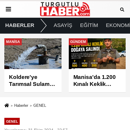
HABERLER
ASAYİŞ
EĞİTİM
EKONOM
GÜNDEM
GÜNDEM
Manisa'da 1.200
Turgutlu'da 8
Kınalı Keklik
Ağustos
Doğaya Salındı
Cumartesi Günü
Elektrik Kesintisi
Yapılacak
Haberler
GENEL
GENEL
Yayınlanma: 31 Ekim 2024 - 22:57