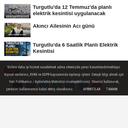
Turgutlu'da 12 Temmuz'da planlı
elektrik kesintisi uygulanacak
Akıncı Ailesinin Acı günü
Turgutlu'da 6 Saatlik Planlı Elektrik
Kesintisi
Sizlere daha iyi hizmet sunabilmek adına sitemizde çerez konumlandırmaktayız.
GENEL
Kişisel verileriniz, KVKK ve GDPR kapsamında toplanıp işlenir. Detaylı bilgi almak için
Yayınlanma: 26 Mayıs 2025 - 17:27
Veri Politikamızı / Aydınlatma Metnimizi inceleyebilirsiniz. Sitemizi kullanarak,
çerezleri kullanmamızı kabul etmiş olacaksınız.
AYRINTILAR
TAMAM
Yorumlar
Yorumlar
ManisaKart dolum sisteminde
teknik arıza
Manisa Büyükşehir Belediyesi Ulaşım
Dairesi Başkanlığı, ManisaKart sisteminde