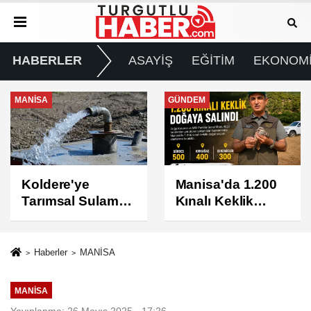
HABERLER
ASAYİŞ
EĞİTİM
EKONOM
GÜNDEM
GÜNDEM
Manisa'da 1.200
Turgutlu'da 8
Kınalı Keklik
Ağustos
Doğaya Salındı
Cumartesi Günü
Elektrik Kesintisi
Yapılacak
Haberler
MANİSA
MANİSA
Yayınlanma: 26 Mayıs 2025 - 17:26