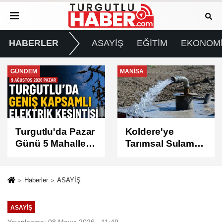
HABERLER
ASAYİŞ
EĞİTİM
EKONOM
MANİSA
GÜNDEM
Koldere'ye
Manisa'da 1.200
Tarımsal Sulama
Kınalı Keklik
Desteği
Doğaya Salındı
Haberler
ASAYİŞ
ASAYİŞ
Yayınlanma: 08 Mayıs 2026 - 11:49