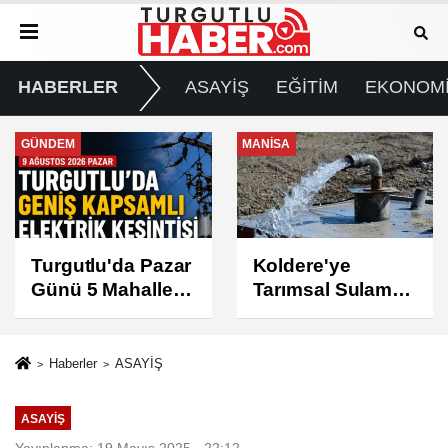
HABERLER
ASAYİŞ
EĞİTİM
EKONOM
MANİSA
GÜNDEM
Koldere'ye
Manisa'da 1.200
Tarımsal Sulama
Kınalı Keklik
Desteği
Doğaya Salındı
Haberler
ASAYİŞ
ASAYİŞ
Yayınlanma: 19 Mayıs 2025 - 22:12