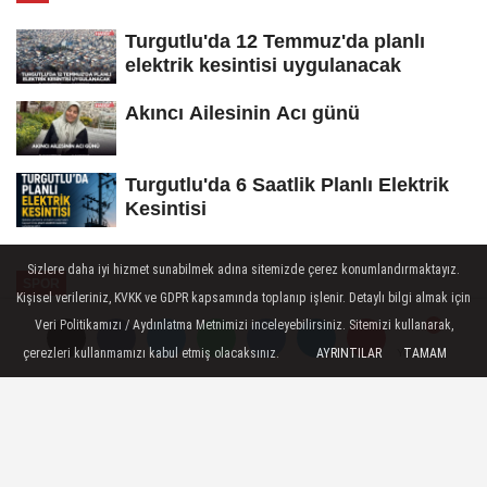
Turgutlu'da 12 Temmuz'da planlı
elektrik kesintisi uygulanacak
Akıncı Ailesinin Acı günü
Turgutlu'da 6 Saatlik Planlı Elektrik
Kesintisi
Sizlere daha iyi hizmet sunabilmek adına sitemizde çerez konumlandırmaktayız.
SPOR
Kişisel verileriniz, KVKK ve GDPR kapsamında toplanıp işlenir. Detaylı bilgi almak için
Yayınlanma: 22 Mart 2026 - 21:34
Veri Politikamızı / Aydınlatma Metnimizi inceleyebilirsiniz. Sitemizi kullanarak,
çerezleri kullanmamızı kabul etmiş olacaksınız.
AYRINTILAR
TAMAM
Yorumlar
Yorumlar
Turgutlu Belediyespor'dan Farklı
Galibiyet
TKBL’de liderlik mücadelesi veren Turgutlu