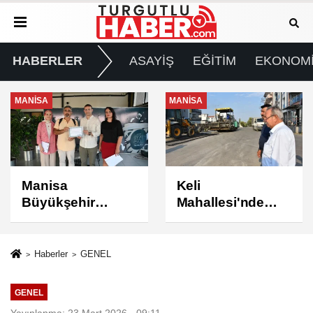
HABERLER
ASAYİŞ
EĞİTİM
EKONOM
MANİSA
MANİSA
Keli
BAŞKAN ŞİMŞEK
Mahallesi'nde
SAHADAKİ
Asfalt Çalışması
ÇALIŞMALARI
Tamamlandı
YERİNDE
İNCELEDİ
Haberler
GENEL
GENEL
Yayınlanma: 23 Mart 2026 - 09:11