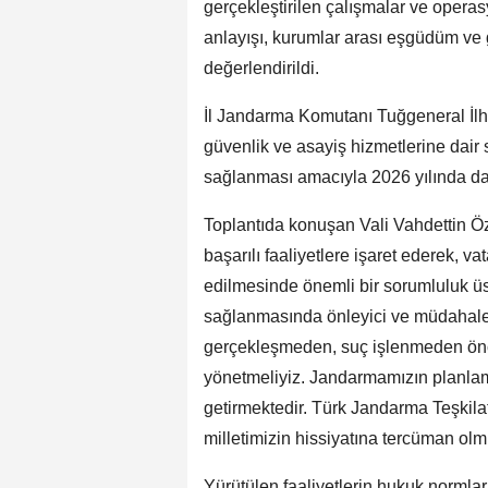
gerçekleştirilen çalışmalar ve operas
anlayışı, kurumlar arası eşgüdüm ve 
değerlendirildi.
İl Jandarma Komutanı Tuğgeneral İlha
güvenlik ve asayiş hizmetlerine dair
sağlanması amacıyla 2026 yılında da ç
Toplantıda konuşan Vali Vahdettin Ö
başarılı faaliyetlere işaret ederek, v
edilmesinde önemli bir sorumluluk üst
sağlanmasında önleyici ve müdahale f
gerçekleşmeden, suç işlenmeden önce 
yönetmeliyiz. Jandarmamızın planlama
getirmektedir. Türk Jandarma Teşkilat
milletimizin hissiyatına tercüman olm
Yürütülen faaliyetlerin hukuk normlar