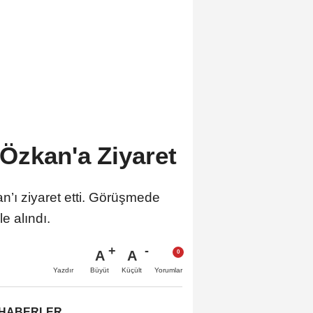
 Özkan'a Ziyaret
n’ı ziyaret etti. Görüşmede
e alındı.
A
A
Büyüt
Küçült
Yazdır
Yorumlar
 HABERLER