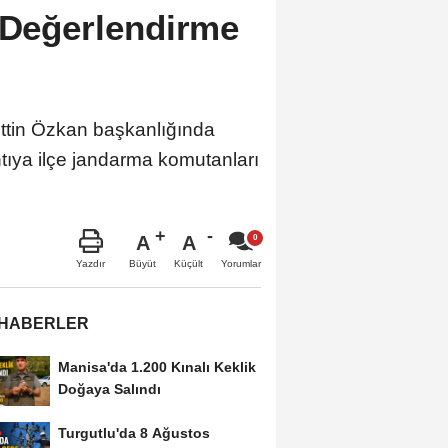
 Değerlendirme
hdettin Özkan başkanlığında
tıya ilçe jandarma komutanları
A
A
Büyüt
Küçült
Yazdır
Yorumlar
 HABERLER
Manisa'da 1.200 Kınalı Keklik
Doğaya Salındı
Turgutlu'da 8 Ağustos