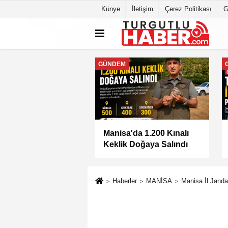
Künye
İletişim
Çerez Politikası
G
MANİSA
ahallesi'nde Asfalt
BAŞKAN ŞİMŞEK
ması Tamamlandı
SAHADAKİ
ÇALIŞMALARI YERİNDE
İNCELEDİ
Haberler
MANİSA
Manisa İl Janda