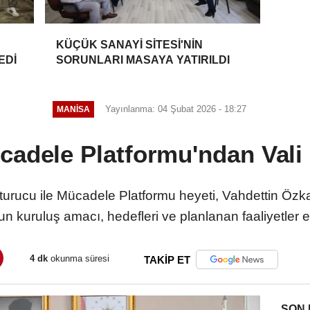
KÜÇÜK SANAYİ SİTESİ'NİN
EDİ
SORUNLARI MASAYA YATIRILDI
Yayınlanma: 04 Şubat 2026 - 18:27
MANİSA
cadele Platformu'ndan Vali
urucu ile Mücadele Platformu heyeti, Vahdettin Özka
un kuruluş amacı, hedefleri ve planlanan faaliyetler el
4 dk
okunma süresi
TAKİP ET
SON