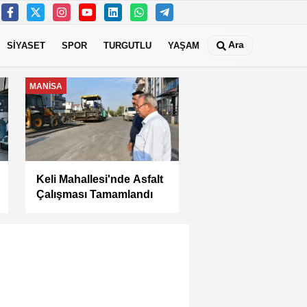
Ara
SİYASET
SPOR
TURGUTLU
YAŞAM
EKONOMİ
Kuru meyve sektörü 2
milyar dolar ihracat
hedefi için Ankara’dan
destek istedi