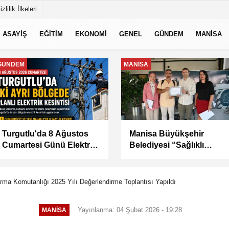
izlilik İlkeleri
ASAYİŞ
EĞİTİM
EKONOMİ
GENEL
GÜNDEM
MANİSA
MANİSA
MANİSA
KÜÇÜK SANAYİ
Kula Seyitali
SİTESİ'NİN SORUNLARI
Mahallesi’nde Sıcak
MASAYA YATIRILDI
Asfalt Çalışması
Tamamlandı
rma Komutanlığı 2025 Yılı Değerlendirme Toplantısı Yapıldı
Yayınlanma: 04 Şubat 2026 - 19:28
MANİSA