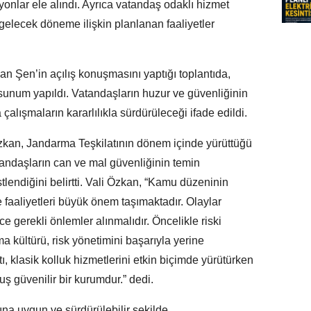
yonlar ele alındı. Ayrıca vatandaş odaklı hizmet
gelecek döneme ilişkin planlanan faaliyetler
n Şen’in açılış konuşmasını yaptığı toplantıda,
 sunum yapıldı. Vatandaşların huzur ve güvenliğinin
alışmaların kararlılıkla sürdürüleceği ifade edildi.
zkan, Jandarma Teşkilatının dönem içinde yürüttüğü
atandaşların can ve mal güvenliğinin temin
lendiğini belirtti. Vali Özkan, “Kamu düzeninin
aaliyetleri büyük önem taşımaktadır. Olaylar
gerekli önlemler alınmalıdır. Öncelikle riski
 kültürü, risk yönetimini başarıyla yerine
ı, klasik kolluk hizmetlerini etkin biçimde yürütürken
uş güvenilir bir kurumdur.” dedi.
ına uygun ve sürdürülebilir şekilde