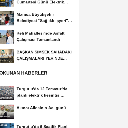
Cumartesi Günü Elektrik
Kesintisi Yapılacak
Manisa Büyükşehir
Belediyesi “Sağlıklı İşyeri”
Sertifikasını...
Keli Mahallesi'nde Asfalt
Çalışması Tamamlandı
BAŞKAN ŞİMŞEK SAHADAKİ
ÇALIŞMALARI YERİNDE
İNCELEDİ
 OKUNAN HABERLER
Turgutlu'da 12 Temmuz'da
planlı elektrik kesintisi
uygulanacak
Akıncı Ailesinin Acı günü
Turgutlu'da 6 Saatlik Planlı