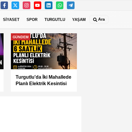
Ara
SİYASET
SPOR
TURGUTLU
YAŞAM
MANİSA
Manisa Büyükşehir İle
“Mahallemde Şenlik Var”