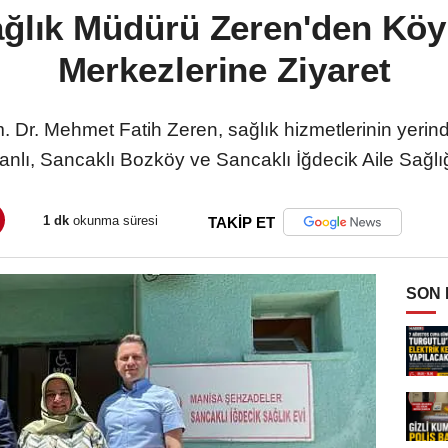
ağlık Müdürü Zeren'den Köy 
Merkezlerine Ziyaret
 Dr. Mehmet Fatih Zeren, sağlık hizmetlerinin yerin
lı, Sancaklı Bozköy ve Sancaklı İğdecik Aile Sağlığı 
1 dk
okunma süresi
TAKİP ET
SON