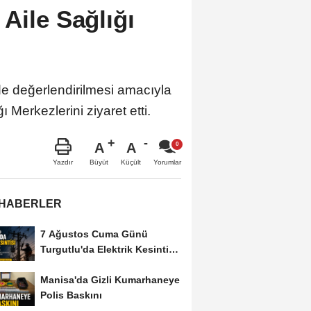
Aile Sağlığı
de değerlendirilmesi amacıyla
Merkezlerini ziyaret etti.
A
A
Büyüt
Küçült
Yazdır
Yorumlar
 HABERLER
7 Ağustos Cuma Günü
Turgutlu'da Elektrik Kesintisi
Yapılacak
Manisa'da Gizli Kumarhaneye
Polis Baskını