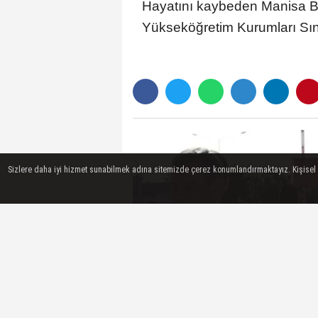
Hayatını kaybeden Manisa Bü
Yükseköğretim Kurumları Sın
Sizlere daha iyi hizmet sunabilmek adına sitemizde çerez konumlandırmaktayız. Kişisel ver