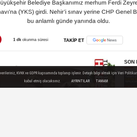
yükşehir Belediye Başkanımız merhum Ferdi Zeyrek
avı’na (YKS) girdi. Nehir’i sınav yerine CHP Genel 
bu anlamlı günde yanında oldu.
1 dk
okunma süresi
TAKİP ET
SON
ileriniz, KVKK ve GDPR kapsamında toplanıp işlenir. Detaylı bilgi almak için Veri Politikam
kabul etmiş olacaksınız.
AYRINTILAR
TAMAM