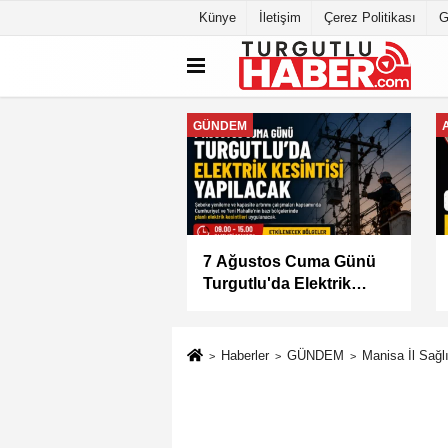
Künye
İletişim
Çerez Politikası
G
GENEL
lu'da İki Mahallede
Başkan Dutlulu Müjdeyi
 Elektrik Kesintisi
Verdi: Akpınar Mesire
Alanı Hizmete Açılıyor
Haberler
GÜNDEM
Manisa İl Sağl