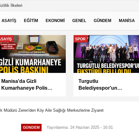
izlilik İlkeleri
ASAYİŞ
EĞİTİM
EKONOMİ
GENEL
GÜNDEM
MANİSA
GÜNDEM
MANİSA
Akademi Manisa’da
BAŞKAN
Eğitimler Başladı
BALABAN’DAN YEŞİL
ALANLARDA İŞGALİYE
DENETİMİ
ık Müdürü Zeren'den Köy Aile Sağlığı Merkezlerine Ziyaret
Yayınlanma: 24 Haziran 2025 - 16:01
GÜNDEM