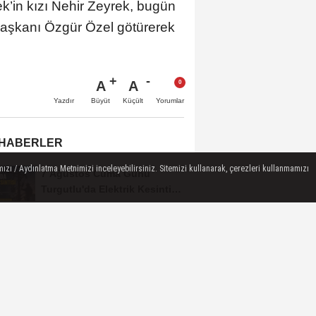
’in kızı Nehir Zeyrek, bugün
Başkanı Özgür Özel götürerek
A
A
Büyüt
Küçült
Yazdır
Yorumlar
 HABERLER
ızı / Aydınlatma Metnimizi inceleyebilirsiniz. Sitemizi kullanarak, çerezleri kullanmamızı
7 Ağustos Cuma Günü
Turgutlu'da Elektrik Kesintisi
Yapılacak
Manisa'da Gizli Kumarhaneye
Polis Baskını
Turgutlu Belediyespor'un
Fikstürü Belli Oldu
Turgutlu'da İki Mahallede