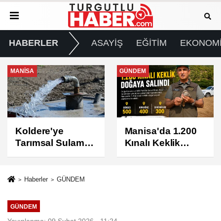
HABERLER
ASAYİŞ
EĞİTİM
EKONOM
GÜNDEM
GÜNDEM
Manisa'da 1.200
Turgutlu'da 8
Kınalı Keklik
Ağustos
Doğaya Salındı
Cumartesi Günü
Elektrik Kesintisi
Yapılacak
Haberler
GÜNDEM
GÜNDEM
Yayınlanma: 09 Şubat 2026 - 11:24