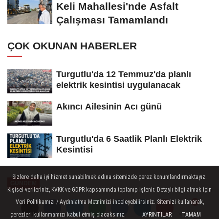
Keli Mahallesi'nde Asfalt
Çalışması Tamamlandı
ÇOK OKUNAN HABERLER
Turgutlu'da 12 Temmuz'da planlı
elektrik kesintisi uygulanacak
Akıncı Ailesinin Acı günü
Turgutlu'da 6 Saatlik Planlı Elektrik
Kesintisi
Sizlere daha iyi hizmet sunabilmek adına sitemizde çerez konumlandırmaktayız.
GÜNDEM
Kişisel verileriniz, KVKK ve GDPR kapsamında toplanıp işlenir. Detaylı bilgi almak için
Yayınlanma: 09 Şubat 2026 - 10:17
Veri Politikamızı / Aydınlatma Metnimizi inceleyebilirsiniz. Sitemizi kullanarak,
çerezleri kullanmamızı kabul etmiş olacaksınız.
AYRINTILAR
TAMAM
Yorumlar
Yorumlar