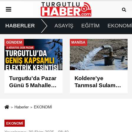
HABERLER
ASAYİŞ
EĞİTİM
EKONOM
MANİSA
GÜNDEM
Koldere'ye
Manisa'da 1.200
Tarımsal Sulama
Kınalı Keklik
Desteği
Doğaya Salındı
Haberler
EKONOMİ
EKONOMİ
Yayınlanma: 30 Ekim 2025 - 08:40