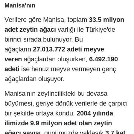
Manisa'nın
Verilere göre Manisa, toplam
33.5 milyon
adet zeytin ağacı
varlığı ile Türkiye'de
birinci sırada bulunuyor. Bu
ağaçların
27.013.772 adeti meyve
veren
ağaçlardan oluşurken,
6.492.190
adeti
ise henüz meyve vermeyen genç
ağaçlardan oluşuyor.
Manisa'nın zeytincilikteki bu devasa
büyümesi, geriye dönük verilerle de çarpıcı
bir şekilde ortaya kondu.
2004 yılında
ilimizde 9.9 milyon adet olan zeytin
ağacı sayısı
, günümüzde yaklaşık
3,7 kat