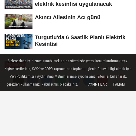
elektrik kesintisi uygulanacak
Akıncı Ailesinin Acı günü
Turgutlu'da 6 Saatlik Planlı Elektrik
Kesintisi
Sizlere daha iyi hizmet sunabilmek adına sitemizde çerez konumlandırmaktayız.
EKONOMİ
Kişisel verileriniz, KVKK ve GDPR kapsamında toplanıp işlenir. Detaylı bilgi almak için
Yayınlanma: 30 Ekim 2025 - 18:12
Veri Politikamızı / Aydınlatma Metnimizi inceleyebilirsiniz. Sitemizi kullanarak,
çerezleri kullanmamızı kabul etmiş olacaksınız.
AYRINTILAR
TAMAM
Yorumlar
Yorumlar
Manisa'dan Zeytinyağı Üretiminde
Rekor Tahmini: 64.292 Ton
Bekleniyor
T.C. Manisa Valiliği İl Tarım ve Orman
Müdürlüğü'nden yapılan açıklamaya göre,