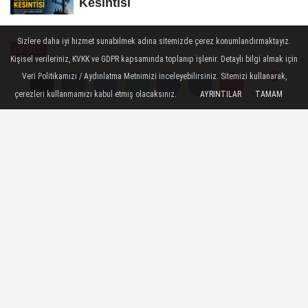
Kesintisi
Sizlere daha iyi hizmet sunabilmek adına sitemizde çerez konumlandırmaktayız.
GENEL
Kişisel verileriniz, KVKK ve GDPR kapsamında toplanıp işlenir. Detaylı bilgi almak için
Yayınlanma: 20 Mart 2025 - 23:09
Veri Politikamızı / Aydınlatma Metnimizi inceleyebilirsiniz. Sitemizi kullanarak,
çerezleri kullanmamızı kabul etmiş olacaksınız.
AYRINTILAR
TAMAM
Yorumlar
Yorumlar
Turgutlu Belediyesi Sokak
Hayvanları İçin Örnek Bir Proje
Planlıyor
Turgutlu Belediyesi, sokak hayvanlarının
yaşam koşullarını iyileştirmek ve onlara
doğal bir ortamda barınma imkanı sunmak
amacıyla önemli bir projeyi hayata
geçirecek. Bu kapsamda Turgutlu Belediye
Başkanı Çetin Akın, Turgutlu Kaymakamı
Selami Kapankaya ve beraberindeki heyet