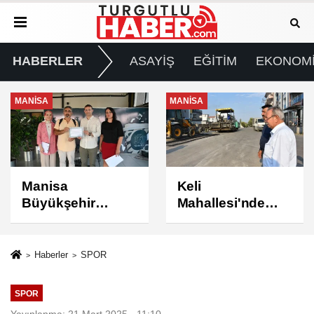
HABERLER
ASAYİŞ
EĞİTİM
EKONOM
MANİSA
MANİSA
Keli
BAŞKAN ŞİMŞEK
Mahallesi'nde
SAHADAKİ
Asfalt Çalışması
ÇALIŞMALARI
Tamamlandı
YERİNDE
İNCELEDİ
Haberler
SPOR
SPOR
Yayınlanma: 21 Mart 2025 - 11:10