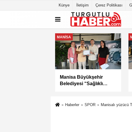
Künye
İletişim
Çerez Politikası
G
MANİSA
K SANAYİ
Kula Seyitali
Sİ'NİN SORUNLARI
Mahallesi’nde Sıcak
YA YATIRILDI
Asfalt Çalışması
Tamamlandı
Haberler
SPOR
Manisalı yüzücü Tü