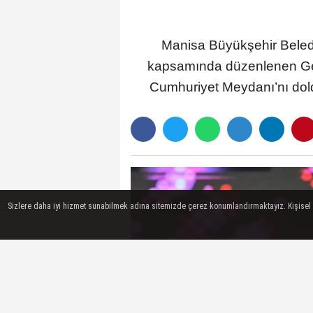
Manisa Büyükşehir Beledi
kapsamında düzenlenen Gençl
Cumhuriyet Meydanı’nı doldu
Sizlere daha iyi hizmet sunabilmek adına sitemizde çerez konumlandırmaktayız. Kişisel ver