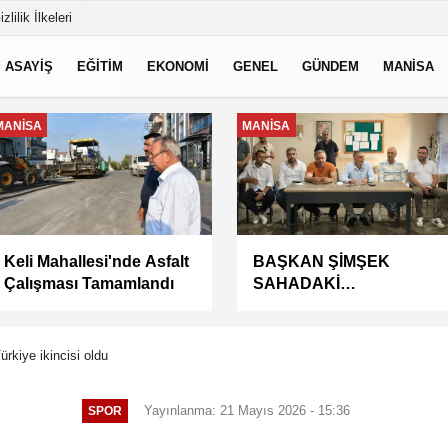
izlilik İlkeleri
ASAYİŞ
EĞİTİM
EKONOMİ
GENEL
GÜNDEM
MANİSA
EKONOMİ
MANİSA
Kuru meyve sektörü 2
Kaymakam Yazar'dan
milyar dolar ihracat
Başkan Şimşek'e Ziyaret
hedefi için Ankara’dan
destek istedi
rkiye ikincisi oldu
Yayınlanma: 21 Mayıs 2026 - 15:36
SPOR