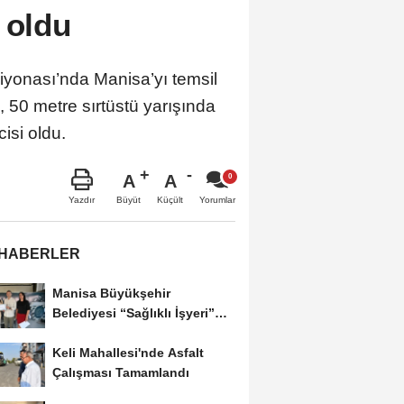
 oldu
iyonası’nda Manisa’yı temsil
, 50 metre sırtüstü yarışında
isi oldu.
A
A
Büyüt
Küçült
Yazdır
Yorumlar
 HABERLER
Manisa Büyükşehir
Belediyesi “Sağlıklı İşyeri”
Sertifikasını...
Keli Mahallesi'nde Asfalt
Çalışması Tamamlandı