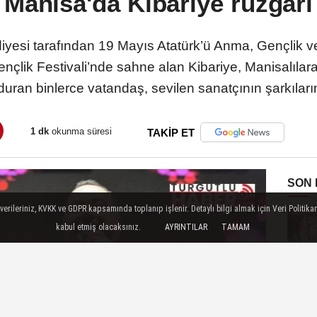
Manisa'da Kibariye rüzgarı
yesi tarafından 19 Mayıs Atatürk’ü Anma, Gençlik ve 
ik Festivali’nde sahne alan Kibariye, Manisalılara
ran binlerce vatandaş, sevilen sanatçının şarkılarına
1 dk
okunma süresi
TAKİP ET
SON
ileriniz, KVKK ve GDPR kapsamında toplanıp işlenir. Detaylı bilgi almak için Veri Politikam
kabul etmiş olacaksınız.
AYRINTILAR
TAMAM