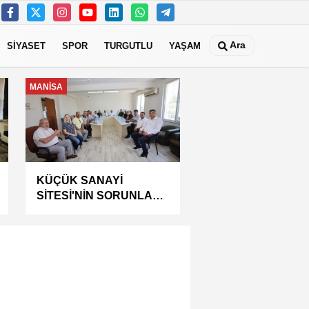
Ara
SİYASET
SPOR
TURGUTLU
YAŞAM
GÜNDEM
7 Ağustos Cuma Günü
Turgutlu'da Elektrik
Kesintisi Yapılacak