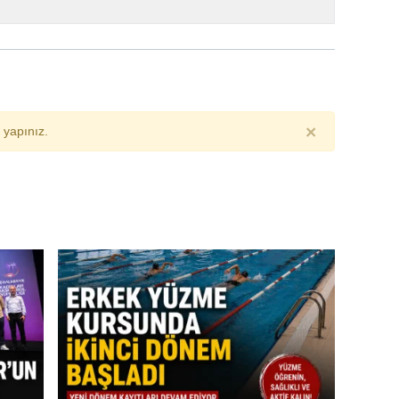
×
yapınız.