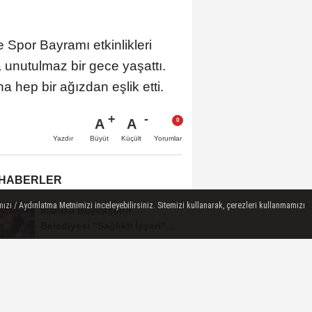
Spor Bayramı etkinlikleri
 unutulmaz bir gece yaşattı.
 hep bir ağızdan eşlik etti.
A
A
Büyüt
Küçült
Yazdır
Yorumlar
 HABERLER
ızı / Aydınlatma Metnimizi inceleyebilirsiniz. Sitemizi kullanarak, çerezleri kullanmamızı
Manisa Büyükşehir
Belediyesi “Sağlıklı İşyeri”
Sertifikasını...
Keli Mahallesi'nde Asfalt
Çalışması Tamamlandı
BAŞKAN ŞİMŞEK SAHADAKİ