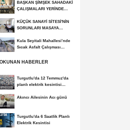
BAŞKAN ŞİMŞEK SAHADAKİ
ÇALIŞMALARI YERİNDE
İNCELEDİ
KÜÇÜK SANAYİ SİTESİ'NİN
SORUNLARI MASAYA
YATIRILDI
Kula Seyitali Mahallesi’nde
Sıcak Asfalt Çalışması
Tamamlandı
 OKUNAN HABERLER
Turgutlu'da 12 Temmuz'da
planlı elektrik kesintisi
uygulanacak
Akıncı Ailesinin Acı günü
Turgutlu'da 6 Saatlik Planlı
Elektrik Kesintisi