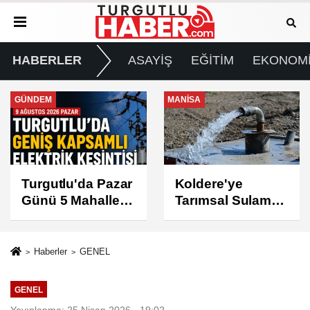
HABERLER
ASAYİŞ
EĞİTİM
EKONOM
MANİSA
GÜNDEM
Koldere'ye
Manisa'da 1.200
Tarımsal Sulama
Kınalı Keklik
Desteği
Doğaya Salındı
Haberler
GENEL
GENEL
Yayınlanma: 25 Nisan 2026 - 19:02