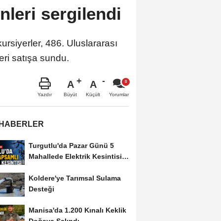
nleri sergilendi
siyerler, 486. Uluslararası
eri satışa sundu.
A
A
Büyüt
Küçült
Yazdır
Yorumlar
 HABERLER
Turgutlu'da Pazar Günü 5
Mahallede Elektrik Kesintisi
Yapılacak
Koldere'ye Tarımsal Sulama
Desteği
Manisa'da 1.200 Kınalı Keklik