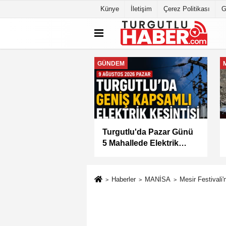
Künye
İletişim
Çerez Politikası
G
MANİSA
tlu'da 8 Ağustos
Manisa Büyükşehir
tesi Günü Elektrik
Belediyesi “Sağlıklı
isi Yapılacak
İşyeri” Sertifikasını Aldı
Haberler
MANİSA
Mesir Festivali'