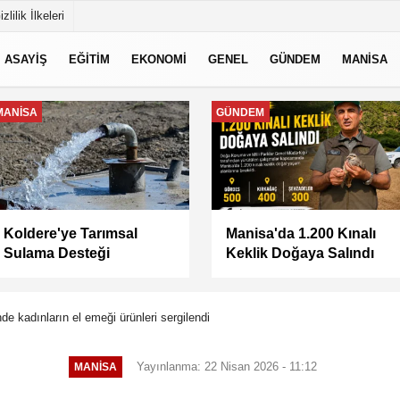
izlilik İlkeleri
ASAYİŞ
EĞİTİM
EKONOMİ
GENEL
GÜNDEM
MANİSA
MANİSA
MANİSA
Keli Mahallesi'nde Asfalt
BAŞKAN ŞİMŞEK
Çalışması Tamamlandı
SAHADAKİ
ÇALIŞMALARI YERİNDE
İNCELEDİ
nde kadınların el emeği ürünleri sergilendi
Yayınlanma: 22 Nisan 2026 - 11:12
MANİSA