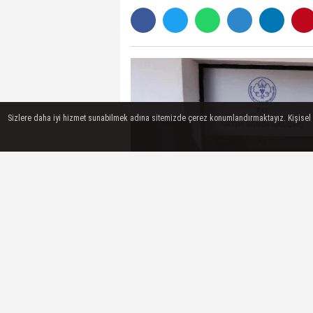
Sizlere daha iyi hizmet sunabilmek adına sitemizde çerez konumlandırmaktayız. Kişisel ver