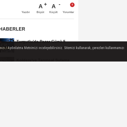
A
A
Büyüt
Küçült
Yazdır
Yorumlar
 HABERLER
Turgutlu'da Pazar Günü 5
Mahallede Elektrik Kesintisi
ızı / Aydınlatma Metnimizi inceleyebilirsiniz. Sitemizi kullanarak, çerezleri kullanmamızı
Yapılacak
Koldere'ye Tarımsal Sulama
Desteği
Manisa'da 1.200 Kınalı Keklik
Doğaya Salındı
Turgutlu'da 8 Ağustos
Cumartesi Günü Elektrik
Kesintisi Yapılacak
Manisa Büyükşehir
Belediyesi “Sağlıklı İşyeri”