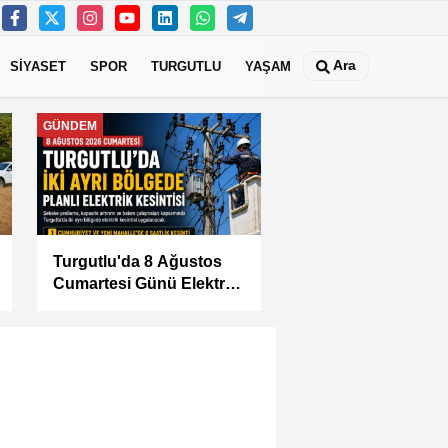
Ara
SİYASET
SPOR
TURGUTLU
YAŞAM
MANİSA
KÜÇÜK SANAYİ
SİTESİ'NİN SORUNLARI
MASAYA YATIRILDI