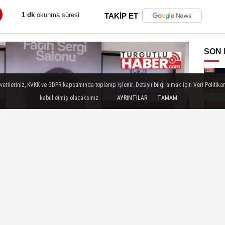
1 dk
okunma süresi
TAKİP ET
SON
ileriniz, KVKK ve GDPR kapsamında toplanıp işlenir. Detaylı bilgi almak için Veri Politikam
kabul etmiş olacaksınız.
AYRINTILAR
TAMAM