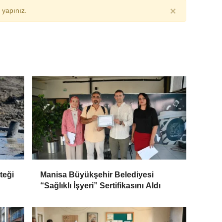
×
yapınız.
teği
Manisa Büyükşehir Belediyesi
“Sağlıklı İşyeri” Sertifikasını Aldı