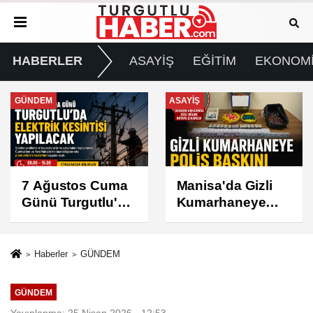
HABERLER
ASAYİŞ
EĞİTİM
EKONOM
ASAYİŞ
SPOR
Manisa'da Gizli
Turgutlu
Kumarhaneye
Belediyespor'un
Polis Baskını
Fikstürü Belli
Oldu
Haberler
GÜNDEM
GÜNDEM
Yayınlanma: 25 Nisan 2026 - 12:53