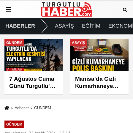
HABERLER
ASAYİŞ
EĞİTİM
EKONOM
ASAYİŞ
SPOR
Manisa'da Gizli
Turgutlu
Kumarhaneye
Belediyespor'un
Polis Baskını
Fikstürü Belli
Oldu
Haberler
GÜNDEM
GÜNDEM
Yayınlanma: 24 Aralık 2024 - 12:14