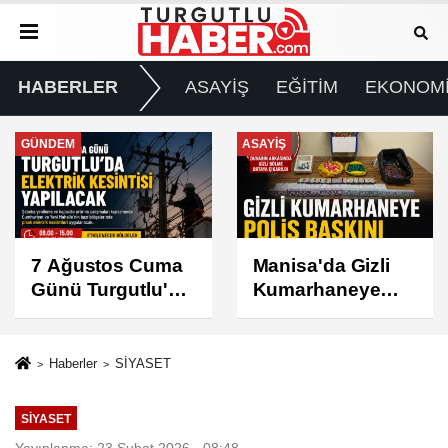
HABERLER
ASAYİŞ
EĞİTİM
EKONOM
ASAYİŞ
SPOR
Manisa'da Gizli
Turgutlu
Kumarhaneye
Belediyespor'un
Polis Baskını
Fikstürü Belli
Oldu
Haberler
SİYASET
SİYASET
Yayınlanma: 23 Şubat 2026 - 08:48