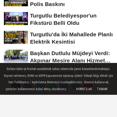
Polis Baskını
Turgutlu Belediyespor'un
Fikstürü Belli Oldu
Turgutlu'da İki Mahallede Planlı
Elektrik Kesintisi
Başkan Dutlulu Müjdeyi Verdi:
Akpınar Mesire Alanı Hizmete
Açılıyor
Sizlere daha iyi hizmet sunabilmek adına sitemizde çerez konumlandırmaktayız.
ÇOK OKUNAN HABERLER
Kişisel verileriniz, KVKK ve GDPR kapsamında toplanıp işlenir. Detaylı bilgi almak için
Veri Politikamızı / Aydınlatma Metnimizi inceleyebilirsiniz. Sitemizi kullanarak,
Turgutlu'da 12 Temmuz'da planlı
çerezleri kullanmamızı kabul etmiş olacaksınız.
AYRINTILAR
TAMAM
Yorumlar
Yorumlar
elektrik kesintisi uygulanacak
Akıncı Ailesinin Acı günü