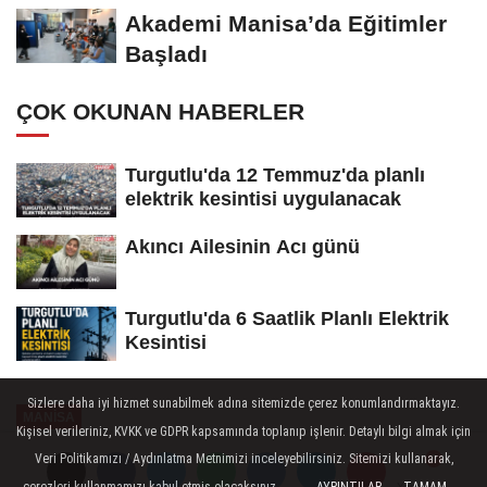
Açılıyor
Akademi Manisa’da Eğitimler
Başladı
ÇOK OKUNAN HABERLER
Turgutlu'da 12 Temmuz'da planlı
elektrik kesintisi uygulanacak
Akıncı Ailesinin Acı günü
Turgutlu'da 6 Saatlik Planlı Elektrik
Kesintisi
Sizlere daha iyi hizmet sunabilmek adına sitemizde çerez konumlandırmaktayız.
MANİSA
Kişisel verileriniz, KVKK ve GDPR kapsamında toplanıp işlenir. Detaylı bilgi almak için
Yayınlanma: 10 Mayıs 2026 - 11:09
Veri Politikamızı / Aydınlatma Metnimizi inceleyebilirsiniz. Sitemizi kullanarak,
çerezleri kullanmamızı kabul etmiş olacaksınız.
Yorumlar
Yorumlar