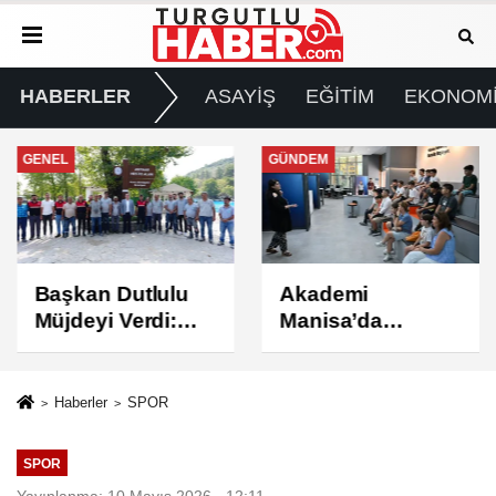
HABERLER
ASAYİŞ
EĞİTİM
EKONOM
GENEL
GÜNDEM
Başkan Dutlulu
Akademi
Müjdeyi Verdi:
Manisa’da
Akpınar Mesire
Eğitimler Başladı
Alanı Hizmete
Açılıyor
Haberler
SPOR
SPOR
Yayınlanma: 10 Mayıs 2026 - 12:11