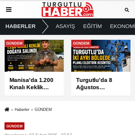
HABERLER
ASAYİŞ
EĞİTİM
EKONOM
GÜNDEM
GÜNDEM
Manisa'da 1.200
Turgutlu'da 8
Kınalı Keklik
Ağustos
Doğaya Salındı
Cumartesi Günü
Elektrik Kesintisi
Yapılacak
Haberler
GÜNDEM
GÜNDEM
Yayınlanma: 07 Şubat 2026 - 07:57