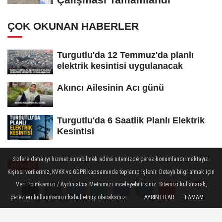
ÇOK OKUNAN HABERLER
Turgutlu'da 12 Temmuz'da planlı
elektrik kesintisi uygulanacak
Akıncı Ailesinin Acı günü
Turgutlu'da 6 Saatlik Planlı Elektrik
Kesintisi
Sizlere daha iyi hizmet sunabilmek adına sitemizde çerez konumlandırmaktayız.
SİYASET
Kişisel verileriniz, KVKK ve GDPR kapsamında toplanıp işlenir. Detaylı bilgi almak için
Yayınlanma: 04 Şubat 2026 - 22:21
Veri Politikamızı / Aydınlatma Metnimizi inceleyebilirsiniz. Sitemizi kullanarak,
çerezleri kullanmamızı kabul etmiş olacaksınız.
AYRINTILAR
TAMAM
Yorumlar
Yorumlar
AK Parti Turgutlu İlçe Başkanı
Temizel'den açıklama