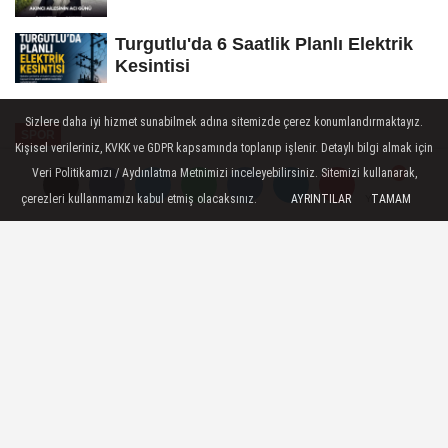
Turgutlu'da 6 Saatlik Planlı Elektrik
Kesintisi
Sizlere daha iyi hizmet sunabilmek adına sitemizde çerez konumlandırmaktayız.
SPOR
Kişisel verileriniz, KVKK ve GDPR kapsamında toplanıp işlenir. Detaylı bilgi almak için
Yayınlanma: 07 Temmuz 2026 - 09:30
Veri Politikamızı / Aydınlatma Metnimizi inceleyebilirsiniz. Sitemizi kullanarak,
çerezleri kullanmamızı kabul etmiş olacaksınız.
AYRINTILAR
TAMAM
Yorumlar
Yorumlar
Yunusemre Belediyespor'dan İlk
Dış Transfer
Kadınlar Voleybol 2. Lig ekiplerinden
Yunusemre Belediyespor, yeni sezon
öncesindeki ilk dış transferini gerçekleştirdi.
Kırmızı-beyazlı ekip, son olarak Bayraklı
Belediyespor forması giyen 2007 doğumlu