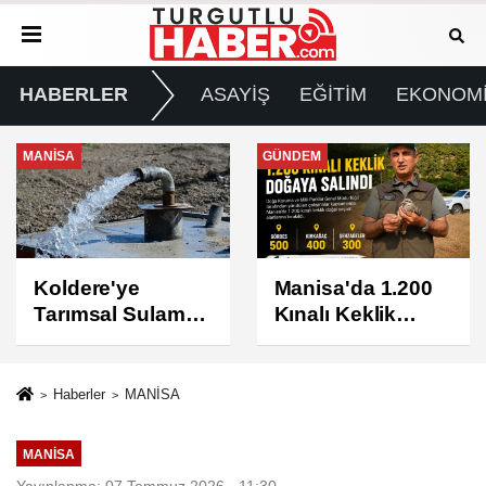
HABERLER
ASAYİŞ
EĞİTİM
EKONOM
GÜNDEM
GÜNDEM
Manisa'da 1.200
Turgutlu'da 8
Kınalı Keklik
Ağustos
Doğaya Salındı
Cumartesi Günü
Elektrik Kesintisi
Yapılacak
Haberler
MANİSA
MANİSA
Yayınlanma: 07 Temmuz 2026 - 11:30