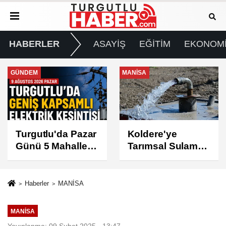
HABERLER
ASAYİŞ
EĞİTİM
EKONOM
MANİSA
GÜNDEM
Koldere'ye
Manisa'da 1.200
Tarımsal Sulama
Kınalı Keklik
Desteği
Doğaya Salındı
Haberler
MANİSA
MANİSA
Yayınlanma: 09 Şubat 2025 - 13:47