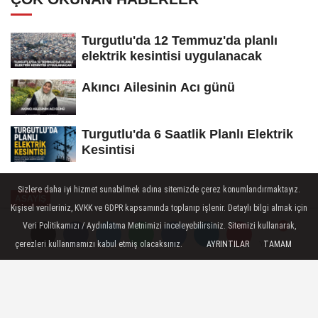
Turgutlu'da 12 Temmuz'da planlı
elektrik kesintisi uygulanacak
Akıncı Ailesinin Acı günü
Turgutlu'da 6 Saatlik Planlı Elektrik
Kesintisi
Sizlere daha iyi hizmet sunabilmek adına sitemizde çerez konumlandırmaktayız.
ASAYİŞ
Kişisel verileriniz, KVKK ve GDPR kapsamında toplanıp işlenir. Detaylı bilgi almak için
Yayınlanma: 09 Şubat 2025 - 12:38
Veri Politikamızı / Aydınlatma Metnimizi inceleyebilirsiniz. Sitemizi kullanarak,
çerezleri kullanmamızı kabul etmiş olacaksınız.
AYRINTILAR
TAMAM
Yorumlar
Yorumlar
Manisa Polisinden Sahte Döviz
Operasyonu
Manisa'da polis tarafından yapılan