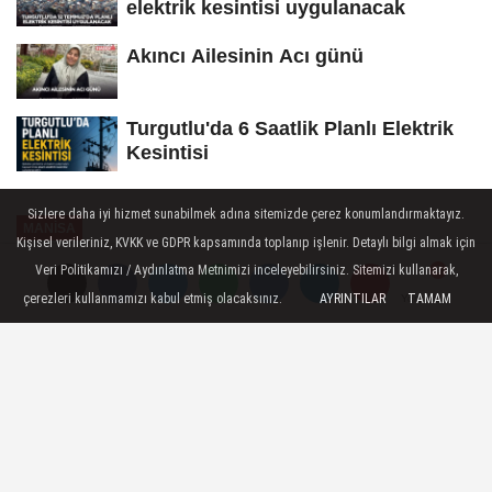
elektrik kesintisi uygulanacak
Akıncı Ailesinin Acı günü
Turgutlu'da 6 Saatlik Planlı Elektrik
Kesintisi
Sizlere daha iyi hizmet sunabilmek adına sitemizde çerez konumlandırmaktayız.
MANİSA
Kişisel verileriniz, KVKK ve GDPR kapsamında toplanıp işlenir. Detaylı bilgi almak için
Yayınlanma: 14 Aralık 2025 - 20:36
Veri Politikamızı / Aydınlatma Metnimizi inceleyebilirsiniz. Sitemizi kullanarak,
çerezleri kullanmamızı kabul etmiş olacaksınız.
AYRINTILAR
TAMAM
Yorumlar
Yorumlar
Turizm ve Eğitim
Komisyonlarından Salihli'de
İnceleme
Manisa Büyükşehir Belediye Meclisi
bünyesinde görev yapan Turizm Tanıtım ve