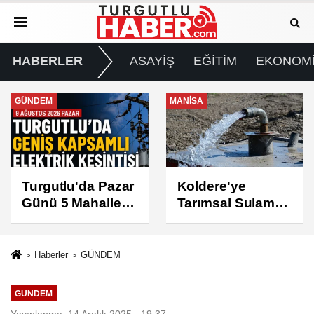
HABERLER
ASAYİŞ
EĞİTİM
EKONOM
MANİSA
GÜNDEM
Koldere'ye
Manisa'da 1.200
Tarımsal Sulama
Kınalı Keklik
Desteği
Doğaya Salındı
Haberler
GÜNDEM
GÜNDEM
Yayınlanma: 14 Aralık 2025 - 19:37