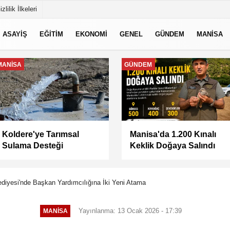
izlilik İlkeleri
ASAYİŞ
EĞİTİM
EKONOMİ
GENEL
GÜNDEM
MANİSA
MANİSA
MANİSA
Keli Mahallesi'nde Asfalt
BAŞKAN ŞİMŞEK
Çalışması Tamamlandı
SAHADAKİ
ÇALIŞMALARI YERİNDE
İNCELEDİ
diyesi'nde Başkan Yardımcılığına İki Yeni Atama
Yayınlanma: 13 Ocak 2026 - 17:39
MANİSA