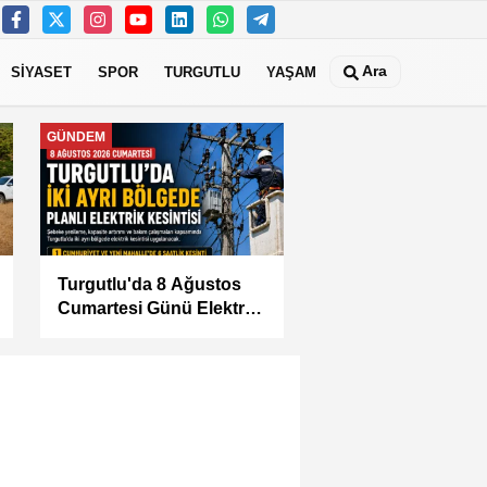
Ara
SİYASET
SPOR
TURGUTLU
YAŞAM
MANİSA
KÜÇÜK SANAYİ
SİTESİ'NİN SORUNLARI
MASAYA YATIRILDI