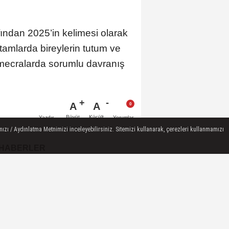
ından 2025’in kelimesi olarak
ortamlarda bireylerin tutum ve
al mecralarda sorumlu davranış
A
A
Büyüt
Küçült
Yazdır
Yorumlar
ızı / Aydınlatma Metnimizi inceleyebilirsiniz. Sitemizi kullanarak, çerezleri kullanmamızı
 HABERLER
Turgutlu'da Pazar Günü 5
Mahallede Elektrik Kesintisi
Yapılacak
Koldere'ye Tarımsal Sulama
Desteği