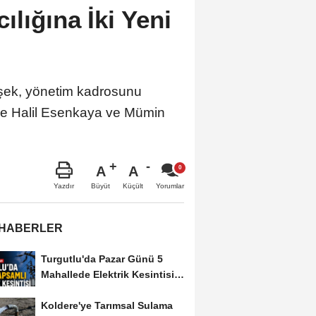
lığına İki Yeni
şek, yönetim kadrosunu
mre Halil Esenkaya ve Mümin
A
A
Büyüt
Küçült
Yazdır
Yorumlar
 HABERLER
Turgutlu'da Pazar Günü 5
Mahallede Elektrik Kesintisi
Yapılacak
Koldere'ye Tarımsal Sulama