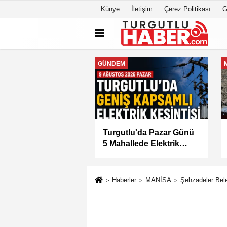
Künye
İletişim
Çerez Politikası
G
MANİSA
tlu'da 8 Ağustos
Manisa Büyükşehir
tesi Günü Elektrik
Belediyesi “Sağlıklı
isi Yapılacak
İşyeri” Sertifikasını Aldı
Haberler
MANİSA
Şehzadeler Bele