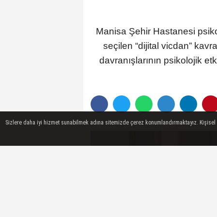
Manisa Şehir Hastanesi psiko
seçilen “dijital vicdan” kavr
davranışlarının psikolojik et
Sizlere daha iyi hizmet sunabilmek adına sitemizde çerez konumlandırmaktayız. Kişisel ver