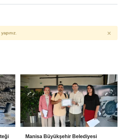
×
yapınız.
teği
Manisa Büyükşehir Belediyesi