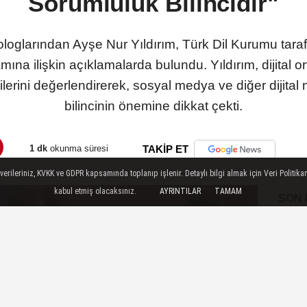
Sorumluluk Bilincidir"
loglarından Ayşe Nur Yıldırım, Türk Dil Kurumu taraf
amına ilişkin açıklamalarda bulundu. Yıldırım, dijital 
kilerini değerlendirerek, sosyal medya ve diğer dijit
bilincinin önemine dikkat çekti.
1 dk
okunma süresi
TAKİP ET
ileriniz, KVKK ve GDPR kapsamında toplanıp işlenir. Detaylı bilgi almak için Veri Politikam
kabul etmiş olacaksınız.
AYRINTILAR
TAMAM
SON