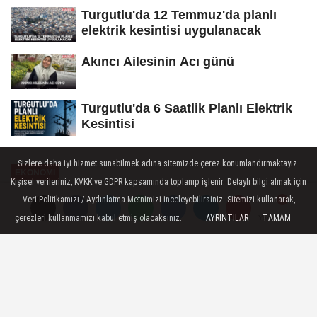
Turgutlu'da 12 Temmuz'da planlı
elektrik kesintisi uygulanacak
Akıncı Ailesinin Acı günü
Turgutlu'da 6 Saatlik Planlı Elektrik
Kesintisi
Sizlere daha iyi hizmet sunabilmek adına sitemizde çerez konumlandırmaktayız.
EKONOMİ
Kişisel verileriniz, KVKK ve GDPR kapsamında toplanıp işlenir. Detaylı bilgi almak için
Yayınlanma: 08 Mayıs 2025 - 17:23
Veri Politikamızı / Aydınlatma Metnimizi inceleyebilirsiniz. Sitemizi kullanarak,
Güncelleme: 08 Mayıs 2025 - 21:26
çerezleri kullanmamızı kabul etmiş olacaksınız.
AYRINTILAR
TAMAM
Yorumlar
Yorumlar
Manisa Büyükşehir hurda araç ve
malzemeleri MKE'ye devrediyor
Manisa Büyükşehir Belediyesi, ekonomik