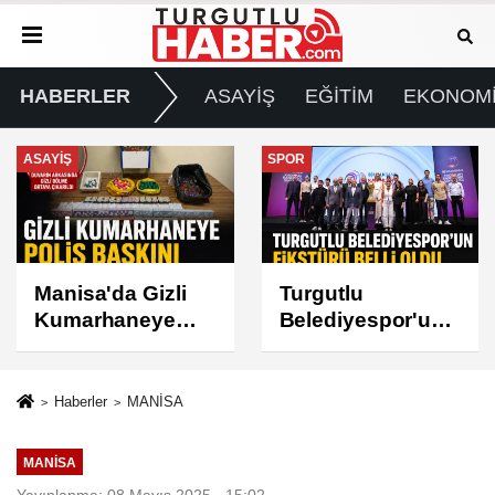
HABERLER
ASAYİŞ
EĞİTİM
EKONOM
SPOR
GÜNDEM
Turgutlu
Turgutlu'da İki
Belediyespor'un
Mahallede Planlı
Fikstürü Belli
Elektrik Kesintisi
Oldu
Haberler
MANİSA
MANİSA
Yayınlanma: 08 Mayıs 2025 - 15:02