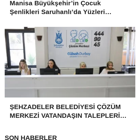
Manisa Büyükşehir’in Çocuk
Şenlikleri Saruhanlı’da Yüzleri
Gülümsetti
ŞEHZADELER BELEDİYESİ ÇÖZÜM
MERKEZİ VATANDAŞIN TALEPLERİNE
HIZLA DÖNÜŞ YAPIYOR
SON HABERLER