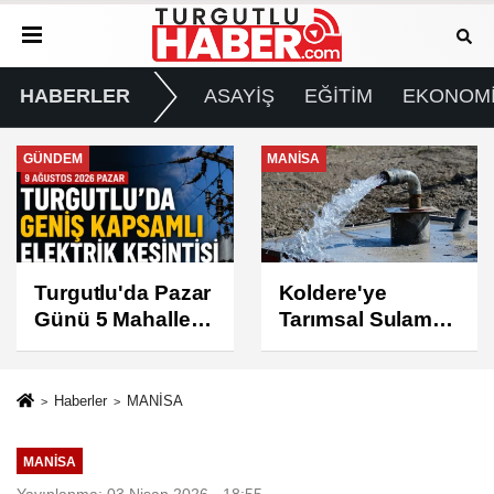
HABERLER
ASAYİŞ
EĞİTİM
EKONOM
MANİSA
GÜNDEM
Koldere'ye
Manisa'da 1.200
Tarımsal Sulama
Kınalı Keklik
Desteği
Doğaya Salındı
Haberler
MANİSA
MANİSA
Yayınlanma: 03 Nisan 2026 - 18:55