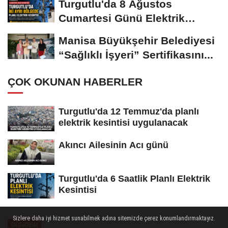
Turgutlu'da 8 Ağustos
Cumartesi Günü Elektrik
Kesintisi Yapılacak
Manisa Büyükşehir Belediyesi
“Sağlıklı İşyeri” Sertifikasını...
ÇOK OKUNAN HABERLER
Turgutlu'da 12 Temmuz'da planlı
elektrik kesintisi uygulanacak
Akıncı Ailesinin Acı günü
Turgutlu'da 6 Saatlik Planlı Elektrik
Kesintisi
Sizlere daha iyi hizmet sunabilmek adına sitemizde çerez konumlandırmaktayız.
GÜNDEM