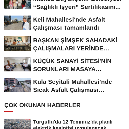
“Sağlıklı İşyeri” Sertifikasını...
Keli Mahallesi'nde Asfalt
Çalışması Tamamlandı
BAŞKAN ŞİMŞEK SAHADAKİ
ÇALIŞMALARI YERİNDE
İNCELEDİ
KÜÇÜK SANAYİ SİTESİ'NİN
SORUNLARI MASAYA
YATIRILDI
Kula Seyitali Mahallesi’nde
Sıcak Asfalt Çalışması
Tamamlandı
ÇOK OKUNAN HABERLER
Turgutlu'da 12 Temmuz'da planlı
elektrik kesintisi uygulanacak