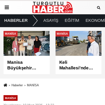
HABERLER
ASAYİŞ
EĞİTİM
EKONOM
MANİSA
MANİSA
Keli
BAŞKAN ŞİMŞEK
Mahallesi'nde
SAHADAKİ
Asfalt Çalışması
ÇALIŞMALARI
Tamamlandı
YERİNDE
İNCELEDİ
Haberler
MANİSA
MANİSA
Yayınlanma: 10 Mart 2026 - 13:22